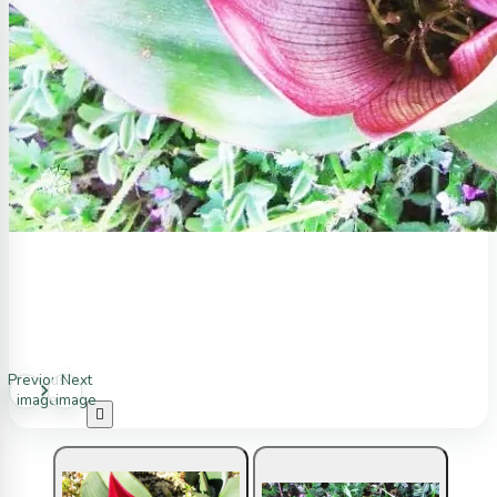
Previous
Next
image
image
