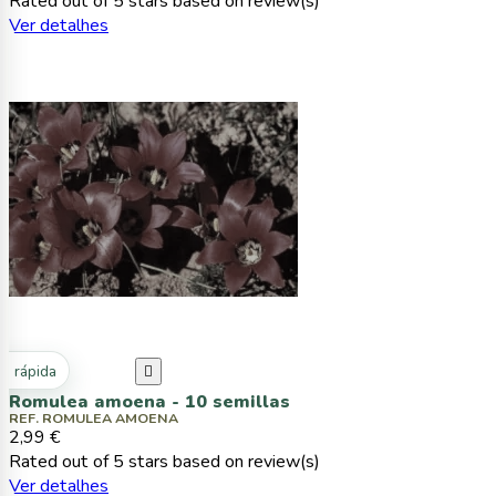
Rated
out of 5 stars based on
review(s)
Ver detalhes
ta rápida

Romulea amoena - 10 semillas
REF. ROMULEA AMOENA
2,99 €
Rated
out of 5 stars based on
review(s)
Ver detalhes