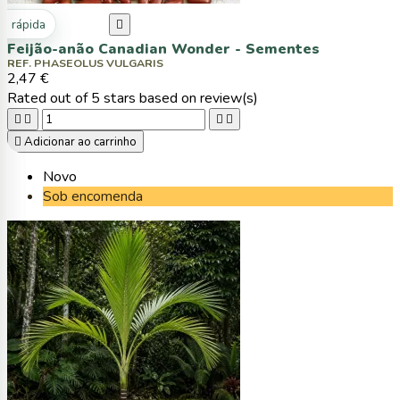
ta rápida

Feijão-anão Canadian Wonder - Sementes
REF. PHASEOLUS VULGARIS
2,47 €
Rated
out of 5 stars based on
review(s)





Adicionar ao carrinho
Novo
Sob encomenda