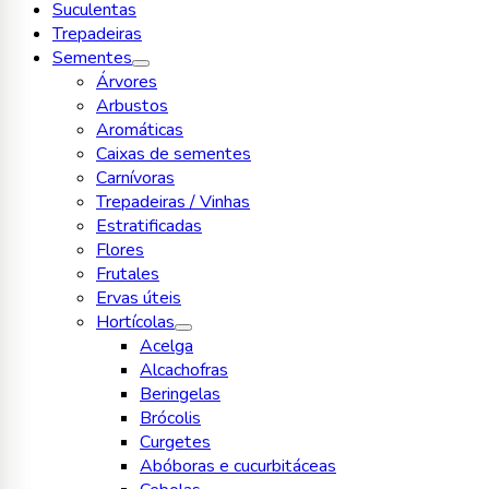
Suculentas
Trepadeiras
Sementes
Árvores
Arbustos
Aromáticas
Caixas de sementes
Carnívoras
Trepadeiras / Vinhas
Estratificadas
Flores
Frutales
Ervas úteis
Hortícolas
Acelga
Alcachofras
Beringelas
Brócolis
Curgetes
Abóboras e cucurbitáceas