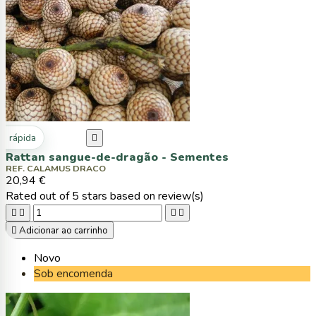
ta rápida

Rattan sangue-de-dragão - Sementes
REF. CALAMUS DRACO
20,94 €
Rated
out of 5 stars based on
review(s)





Adicionar ao carrinho
Novo
Sob encomenda