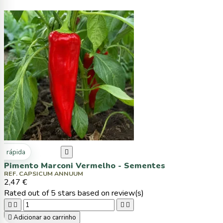
ta rápida

Pimento Marconi Vermelho - Sementes
REF. CAPSICUM ANNUUM
2,47 €
Rated
out of 5 stars based on
review(s)





Adicionar ao carrinho