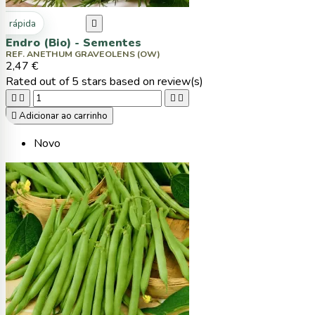
ta rápida

Endro (Bio) - Sementes
REF. ANETHUM GRAVEOLENS (OW)
2,47 €
Rated
out of 5 stars based on
review(s)





Adicionar ao carrinho
Novo