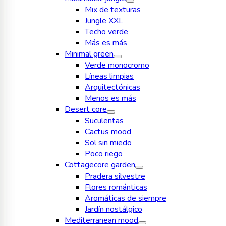
Mix de texturas
Jungle XXL
Techo verde
Más es más
Minimal green
Verde monocromo
Líneas limpias
Arquitectónicas
Menos es más
Desert core
Suculentas
Cactus mood
Sol sin miedo
Poco riego
Cottagecore garden
Pradera silvestre
Flores románticas
Aromáticas de siempre
Jardín nostálgico
Mediterranean mood