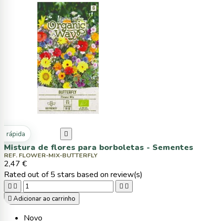
ta rápida

Mistura de flores para borboletas - Sementes
REF. FLOWER-MIX-BUTTERFLY
2,47 €
Rated
out of 5 stars based on
review(s)





Adicionar ao carrinho
Novo