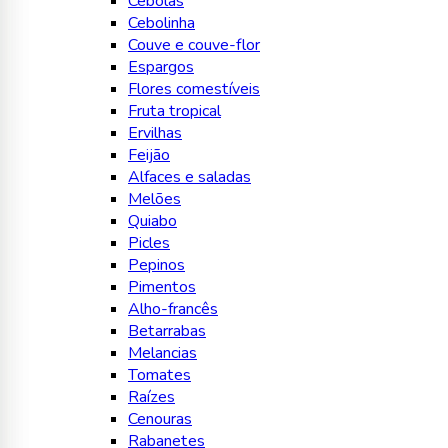
Cebolas
Cebolinha
Couve e couve-flor
Espargos
Flores comestíveis
Fruta tropical
Ervilhas
Feijão
Alfaces e saladas
Melões
Quiabo
Picles
Pepinos
Pimentos
Alho-francês
Betarrabas
Melancias
Tomates
Raízes
Cenouras
Rabanetes