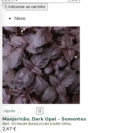

Adicionar ao carrinho
Novo
ta rápida

Manjericão, Dark Opal - Sementes
REF. OCIMUM BASILICUM DARK OPAL
2,47 €