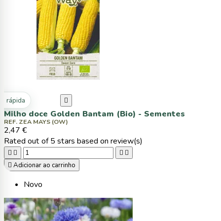
ta rápida

Milho doce Golden Bantam (Bio) - Sementes
REF. ZEA MAYS (OW)
2,47 €
Rated
out of 5 stars based on
review(s)





Adicionar ao carrinho
Novo