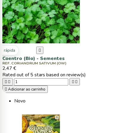
ta rápida

Coentro (Bio) - Sementes
REF. CORIANDRUM SATIVUM (OW)
2,47 €
Rated
out of 5 stars based on
review(s)





Adicionar ao carrinho
Novo