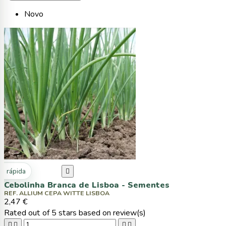
Novo
ta rápida

Cebolinha Branca de Lisboa - Sementes
REF. ALLIUM CEPA WITTE LISBOA
2,47 €
Rated
out of 5 stars based on
review(s)



