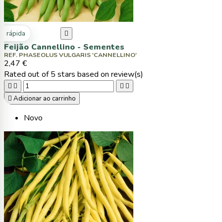
ta rápida

Feijão Cannellino - Sementes
REF. PHASEOLUS VULGARIS 'CANNELLINO'
2,47 €
Rated
out of 5 stars based on
review(s)





Adicionar ao carrinho
Novo