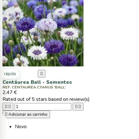
ta rápida

Centáurea Ball - Sementes
REF. CENTAUREA CYANUS 'BALL'
2,47 €
Rated
out of 5 stars based on
review(s)





Adicionar ao carrinho
Novo