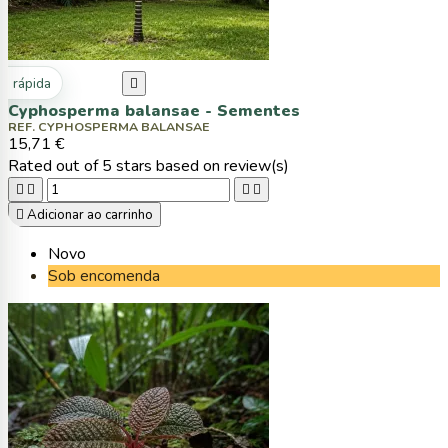
ta rápida

Cyphosperma balansae - Sementes
REF. CYPHOSPERMA BALANSAE
15,71 €
Rated
out of 5 stars based on
review(s)





Adicionar ao carrinho
Novo
Sob encomenda