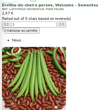
Ervilha-de-cheiro perene, Welcome - Sementes
REF. LATHYRUS ODORATUS, PINK PEARL
2,47 €
Rated
out of 5 stars based on
review(s)





Adicionar ao carrinho
Novo