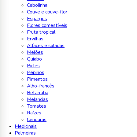
Cebolinha
Couve e couve-flor
Espargos
Flores comestíveis
Fruta tropical
Ervilhas
Alfaces e saladas
Melões
Quiabo
Picles
Pepinos
Pimentos
Alho-francês
Betarraba
Melancias
Tomates
Raízes
Cenouras
Medicinais
Palmeiras