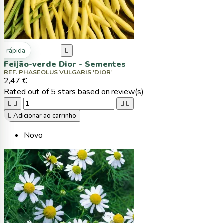
ta rápida

Feijão-verde Dior - Sementes
REF. PHASEOLUS VULGARIS 'DIOR'
2,47 €
Rated
out of 5 stars based on
review(s)





Adicionar ao carrinho
Novo