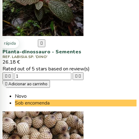
ta rápida

Planta-dinossauro - Sementes
REF. LABISIA SP. 'DINO'
26,18 €
Rated
out of 5 stars based on
review(s)





Adicionar ao carrinho
Novo
Sob encomenda