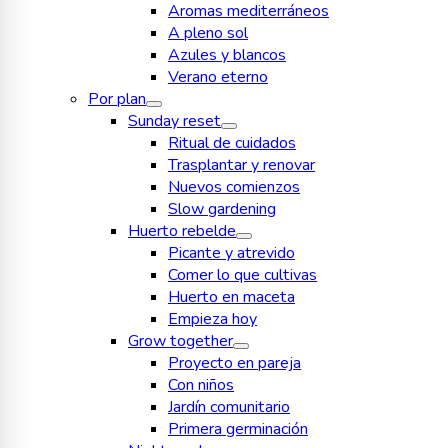
Aromas mediterráneos
A pleno sol
Azules y blancos
Verano eterno
Por plan
Sunday reset
Ritual de cuidados
Trasplantar y renovar
Nuevos comienzos
Slow gardening
Huerto rebelde
Picante y atrevido
Comer lo que cultivas
Huerto en maceta
Empieza hoy
Grow together
Proyecto en pareja
Con niños
Jardín comunitario
Primera germinación