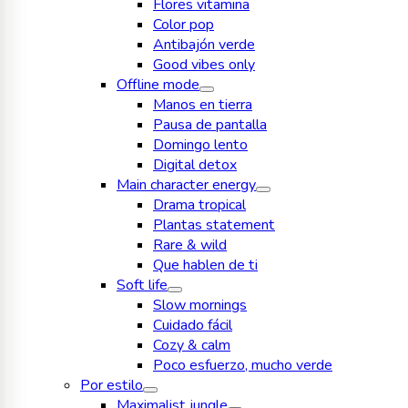
Flores vitamina
Color pop
Antibajón verde
Good vibes only
Offline mode
Manos en tierra
Pausa de pantalla
Domingo lento
Digital detox
Main character energy
Drama tropical
Plantas statement
Rare & wild
Que hablen de ti
Soft life
Slow mornings
Cuidado fácil
Cozy & calm
Poco esfuerzo, mucho verde
Por estilo
Maximalist jungle