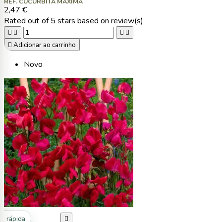
REF. CUCURBITA MAXIMA
2,47 €
Rated
out of 5 stars based on
review(s)





Adicionar ao carrinho
Novo
ta rápida
