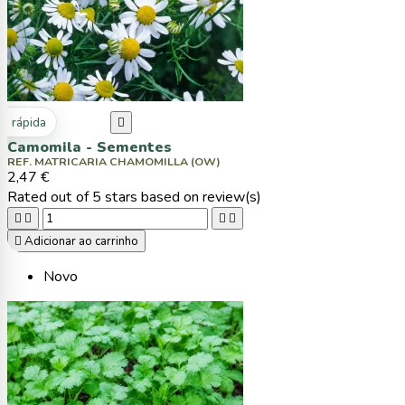
ta rápida

Camomila - Sementes
REF. MATRICARIA CHAMOMILLA (OW)
2,47 €
Rated
out of 5 stars based on
review(s)





Adicionar ao carrinho
Novo