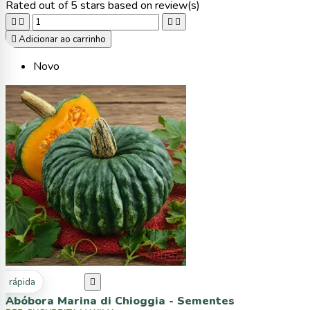
Rated
out of 5 stars based on
review(s)





Adicionar ao carrinho
Novo
ta rápida

Abóbora Marina di Chioggia - Sementes