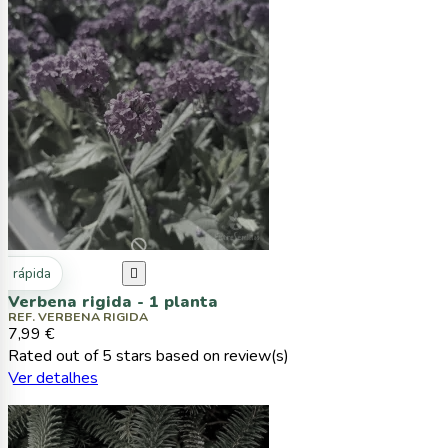
ta rápida

Verbena rigida - 1 planta
REF. VERBENA RIGIDA
7,99 €
Rated
out of 5 stars based on
review(s)
Ver detalhes