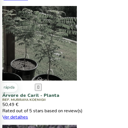
ta rápida

Árvore de Caril - Planta
REF. MURRAYA KOENIGII
50,49 €
Rated
out of 5 stars based on
review(s)
Ver detalhes