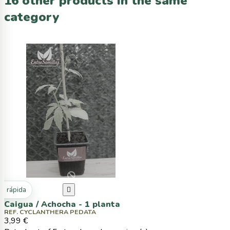
16 other products in the same
category
ta rápida

Caigua / Achocha - 1 planta
REF. CYCLANTHERA PEDATA
3,99 €