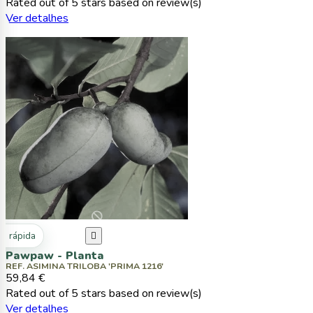
Rated
out of 5 stars based on
review(s)
Ver detalhes
ta rápida

Pawpaw - Planta
REF. ASIMINA TRILOBA 'PRIMA 1216'
59,84 €
Rated
out of 5 stars based on
review(s)
Ver detalhes