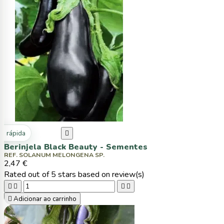
ta rápida

Berinjela Black Beauty - Sementes
REF. SOLANUM MELONGENA SP.
2,47 €
Rated
out of 5 stars based on
review(s)





Adicionar ao carrinho