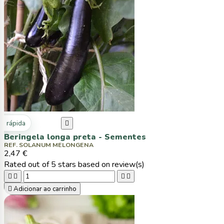
ta rápida

Beringela longa preta - Sementes
REF. SOLANUM MELONGENA
2,47 €
Rated
out of 5 stars based on
review(s)





Adicionar ao carrinho