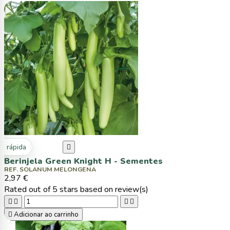
ta rápida

Berinjela Green Knight H - Sementes
REF. SOLANUM MELONGENA
2,97 €
Rated
out of 5 stars based on
review(s)





Adicionar ao carrinho