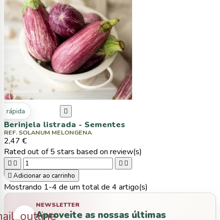
ta rápida

Berinjela listrada - Sementes
REF. SOLANUM MELONGENA
2,47 €
Rated
out of 5 stars based on
review(s)





Adicionar ao carrinho
Mostrando 1-4 de um total de 4 artigo(s)
NEWSLETTER
Aproveite as nossas últimas
ail_outline