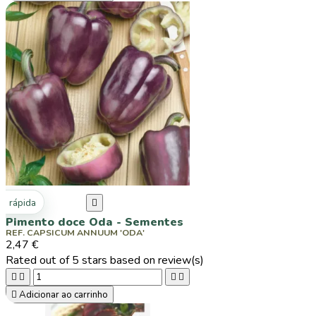
ta rápida

Pimento doce Oda - Sementes
REF. CAPSICUM ANNUUM 'ODA'
2,47 €
Rated
out of 5 stars based on
review(s)





Adicionar ao carrinho