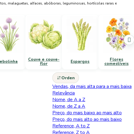
tos, malaguetas, alfaces, abóboras, leguminosas, hortícolas raras e

Couve e couve-
Flores
ebolinha
Espargos
flor
comestíveis
Orden
Vendas, da mais alta para a mais baixa
Relevância
Nome, de A a Z
Nome, de Z a A
Preço, do mais baixo ao mais alto
Preço, do mais alto ao mais baixo
Reference, A to Z
Reference, Z to A