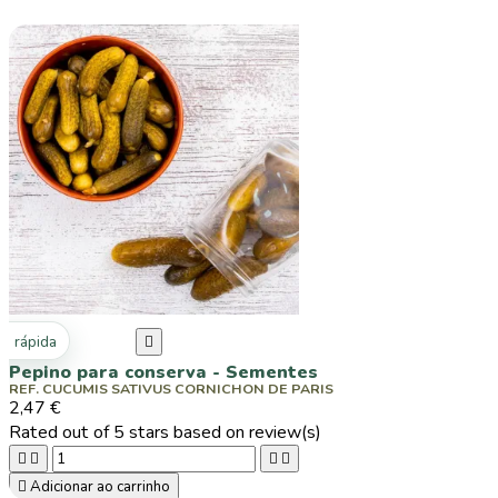
ta rápida

Pepino para conserva - Sementes
REF. CUCUMIS SATIVUS CORNICHON DE PARIS
2,47 €
Rated
out of 5 stars based on
review(s)





Adicionar ao carrinho