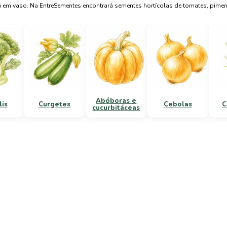
u em vaso. Na EntreSementes encontrará sementes hortícolas de tomates, pimen
Abóboras e
lis
Curgetes
Cebolas
C
cucurbitáceas