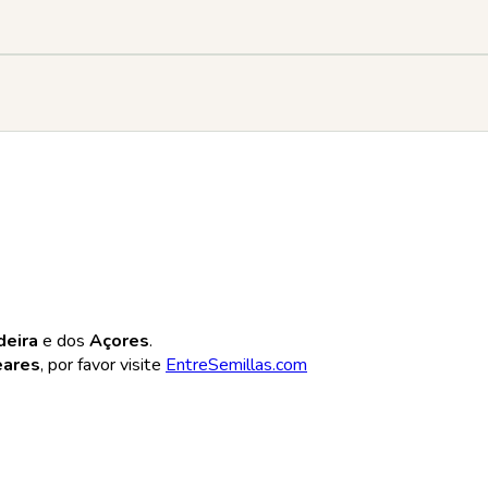
deira
e dos
Açores
.
eares
, por favor visite
EntreSemillas.com