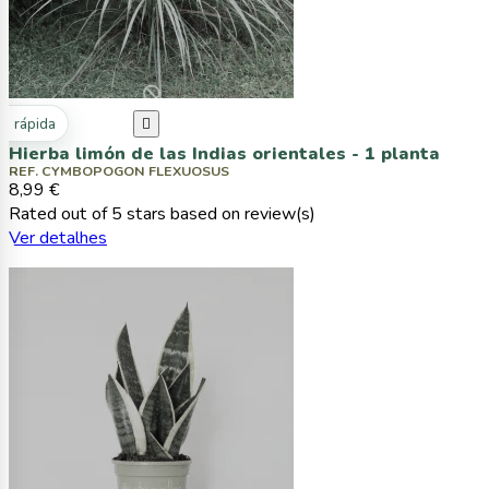
ta rápida

Hierba limón de las Indias orientales - 1 planta
REF. CYMBOPOGON FLEXUOSUS
8,99 €
Rated
out of 5 stars based on
review(s)
Ver detalhes