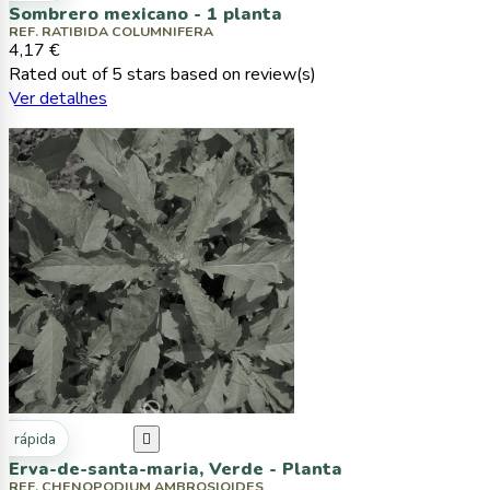
Sombrero mexicano - 1 planta
REF. RATIBIDA COLUMNIFERA
4,17 €
Rated
out of 5 stars based on
review(s)
Ver detalhes
ta rápida

Erva-de-santa-maria, Verde - Planta
REF. CHENOPODIUM AMBROSIOIDES