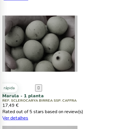
ta rápida

Marula - 1 planta
REF. SCLEROCARYA BIRREA SSP. CAFFRA
17,49 €
Rated
out of 5 stars based on
review(s)
Ver detalhes