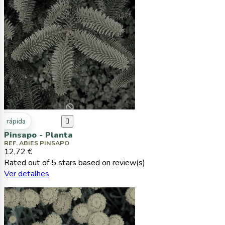
ta rápida

Pinsapo - Planta
REF. ABIES PINSAPO
12,72 €
Rated
out of 5 stars based on
review(s)
Ver detalhes