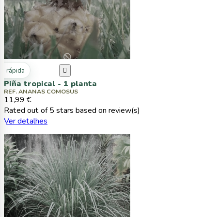
ta rápida

Piña tropical - 1 planta
REF. ANANAS COMOSUS
11,99 €
Rated
out of 5 stars based on
review(s)
Ver detalhes