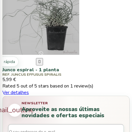
ta rápida

Junco espiral - 1 planta
REF. JUNCUS EFFUSUS SPIRALIS
5,99 €
Rated
5
out of 5 stars based on
1
review(s)
Ver detalhes
NEWSLETTER
Aproveite as nossas últimas
ail_outline
novidades e ofertas especiais