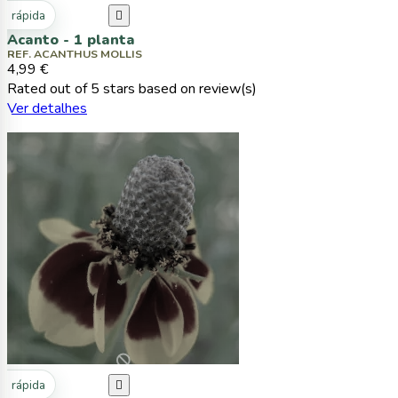
ta rápida

Acanto - 1 planta
REF. ACANTHUS MOLLIS
4,99 €
Rated
out of 5 stars based on
review(s)
Ver detalhes
ta rápida
