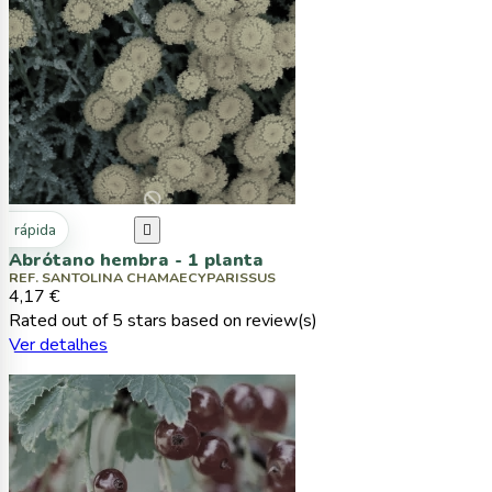
ta rápida

Abrótano hembra - 1 planta
REF. SANTOLINA CHAMAECYPARISSUS
4,17 €
Rated
out of 5 stars based on
review(s)
Ver detalhes