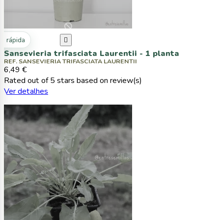
ta rápida

Sansevieria trifasciata Laurentii - 1 planta
REF. SANSEVIERIA TRIFASCIATA LAURENTII
6,49 €
Rated
out of 5 stars based on
review(s)
Ver detalhes