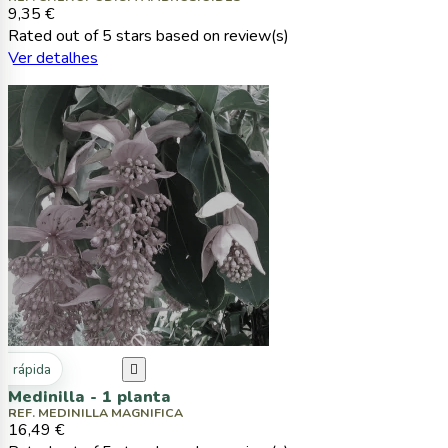
9,35 €
Rated
out of 5 stars based on
review(s)
Ver detalhes
ta rápida

Medinilla - 1 planta
REF. MEDINILLA MAGNIFICA
16,49 €