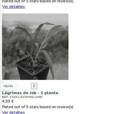
Rated
out of 5 stars based on
review(s)
Ver detalhes
ta rápida

Lágrimas de Job - 1 planta
REF. COIX LACRYMA-JOBI
4,99 €
Rated
out of 5 stars based on
review(s)
Ver detalhes