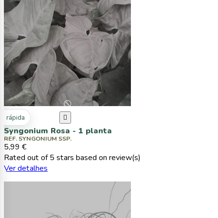
ta rápida

Syngonium Rosa - 1 planta
REF. SYNGONIUM SSP.
5,99 €
Rated
out of 5 stars based on
review(s)
Ver detalhes