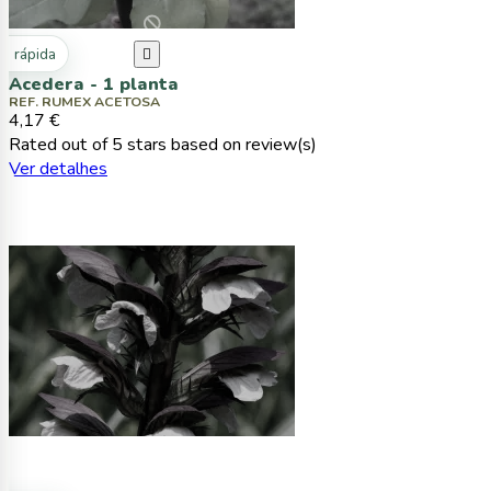
ta rápida

Acedera - 1 planta
REF. RUMEX ACETOSA
4,17 €
Rated
out of 5 stars based on
review(s)
Ver detalhes