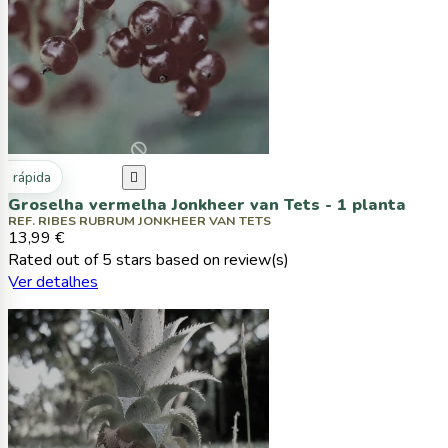
ta rápida

Groselha vermelha Jonkheer van Tets - 1 planta
REF. RIBES RUBRUM JONKHEER VAN TETS
13,99 €
Rated
out of 5 stars based on
review(s)
Ver detalhes