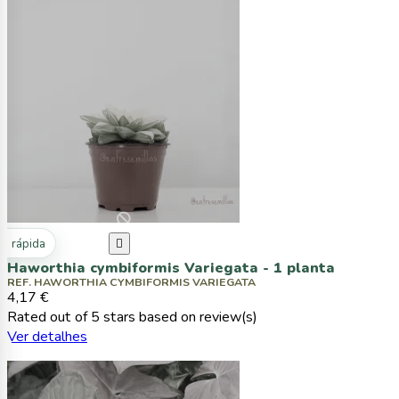
ta rápida

Haworthia cymbiformis Variegata - 1 planta
REF. HAWORTHIA CYMBIFORMIS VARIEGATA
4,17 €
Rated
out of 5 stars based on
review(s)
Ver detalhes