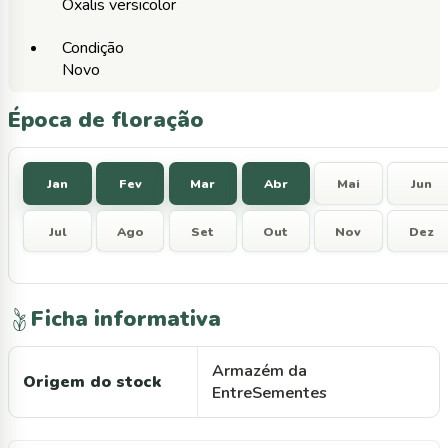
Oxalis versicolor
Condição
Novo
Época de floração
Jan
Fev
Mar
Abr
Mai
Jun
Jul
Ago
Set
Out
Nov
Dez
Ficha informativa
Armazém da
Origem do stock
EntreSementes