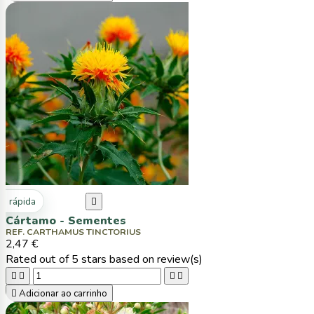
ta rápida

Cártamo - Sementes
REF. CARTHAMUS TINCTORIUS
2,47 €
Rated
out of 5 stars based on
review(s)





Adicionar ao carrinho