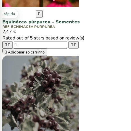
ta rápida

Equinácea púrpurea - Sementes
REF. ECHINACEA PURPUREA
2,47 €
Rated
out of 5 stars based on
review(s)





Adicionar ao carrinho