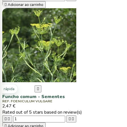

Adicionar ao carrinho
ta rápida

Funcho comum - Sementes
REF. FOENICULUM VULGARE
2,47 €
Rated
out of 5 stars based on
review(s)





Adicionar ao carrinho