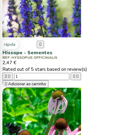
ta rápida

Hissopo - Sementes
REF. HYSSOPUS OFFICINALIS
2,47 €
Rated
out of 5 stars based on
review(s)





Adicionar ao carrinho