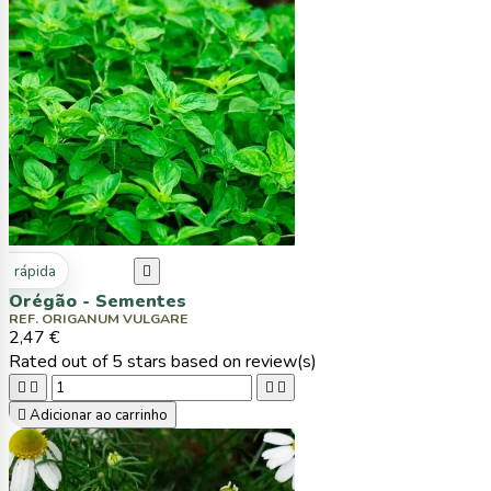
ta rápida

Orégão - Sementes
REF. ORIGANUM VULGARE
2,47 €
Rated
out of 5 stars based on
review(s)





Adicionar ao carrinho