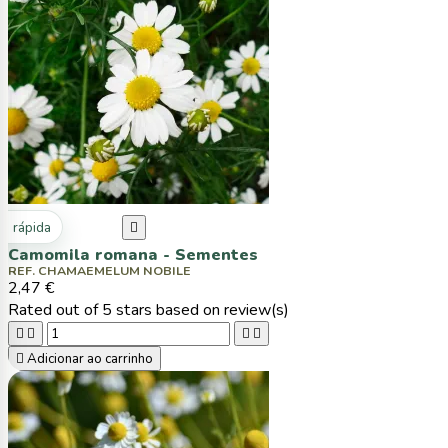
ta rápida

Camomila romana - Sementes
REF. CHAMAEMELUM NOBILE
2,47 €
Rated
out of 5 stars based on
review(s)





Adicionar ao carrinho