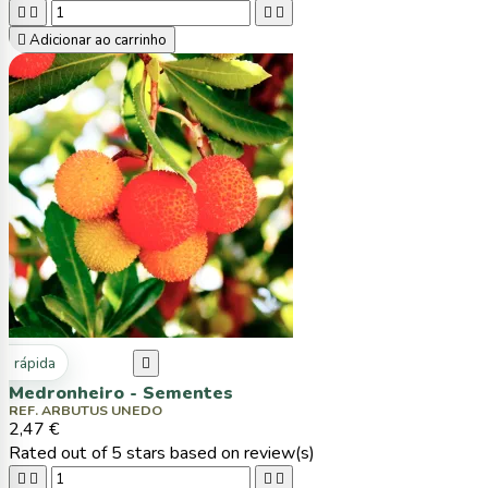





Adicionar ao carrinho
ta rápida

Medronheiro - Sementes
REF. ARBUTUS UNEDO
2,47 €
Rated
out of 5 stars based on
review(s)



