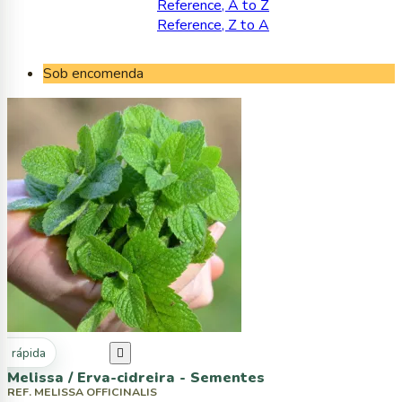
Reference, A to Z
Reference, Z to A
Sob encomenda
ta rápida

Melissa / Erva-cidreira - Sementes
REF. MELISSA OFFICINALIS