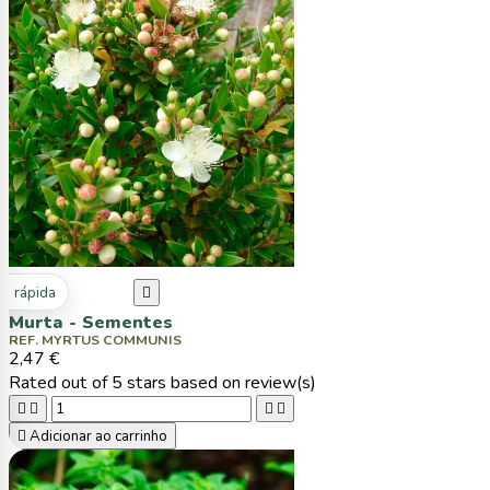
ta rápida

Murta - Sementes
REF. MYRTUS COMMUNIS
2,47 €
Rated
out of 5 stars based on
review(s)





Adicionar ao carrinho