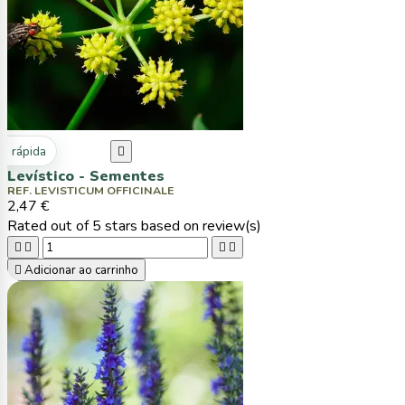
ta rápida

Levístico - Sementes
REF. LEVISTICUM OFFICINALE
2,47 €
Rated
out of 5 stars based on
review(s)





Adicionar ao carrinho