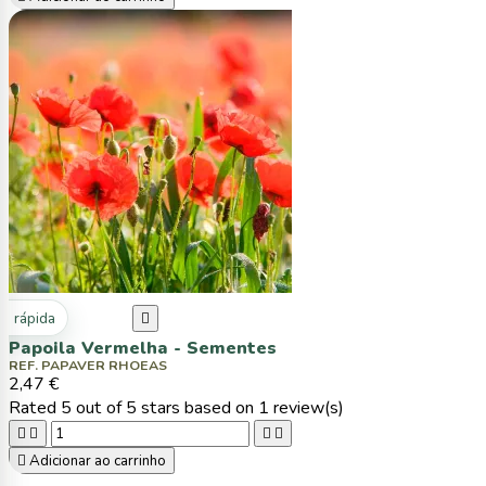
ta rápida

Papoila Vermelha - Sementes
REF. PAPAVER RHOEAS
2,47 €
Rated
5
out of 5 stars based on
1
review(s)





Adicionar ao carrinho