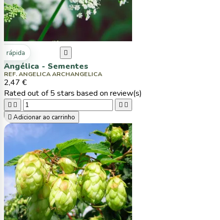
ta rápida

Angélica - Sementes
REF. ANGELICA ARCHANGELICA
2,47 €
Rated
out of 5 stars based on
review(s)





Adicionar ao carrinho