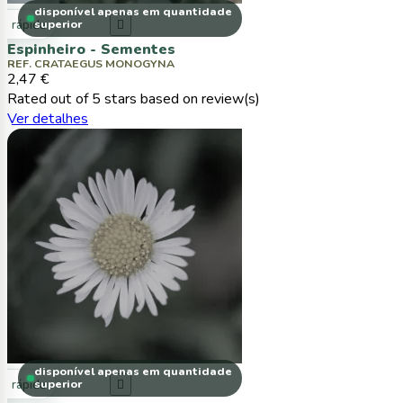
disponível apenas em quantidade
ta rápida
superior

Espinheiro - Sementes
REF. CRATAEGUS MONOGYNA
2,47 €
Rated
out of 5 stars based on
review(s)
Ver detalhes
disponível apenas em quantidade
ta rápida
superior
