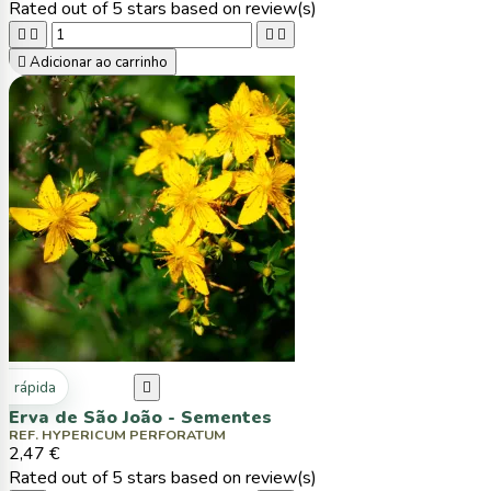
Rated
out of 5 stars based on
review(s)





Adicionar ao carrinho
ta rápida

Erva de São João - Sementes
REF. HYPERICUM PERFORATUM
2,47 €
Rated
out of 5 stars based on
review(s)