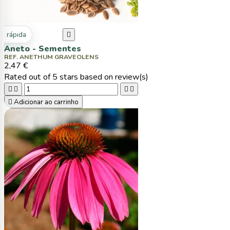
ta rápida

Aneto - Sementes
REF. ANETHUM GRAVEOLENS
2,47 €
Rated
out of 5 stars based on
review(s)





Adicionar ao carrinho