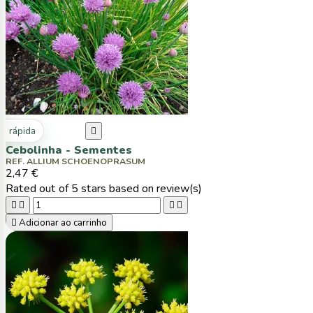
ta rápida

Cebolinha - Sementes
REF. ALLIUM SCHOENOPRASUM
2,47 €
Rated
out of 5 stars based on
review(s)





Adicionar ao carrinho