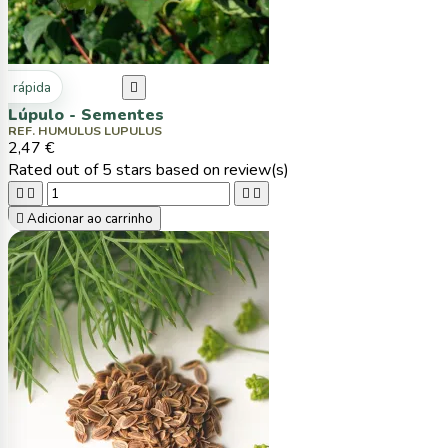
ta rápida

Lúpulo - Sementes
REF. HUMULUS LUPULUS
2,47 €
Rated
out of 5 stars based on
review(s)





Adicionar ao carrinho