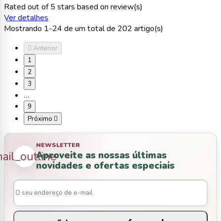
Rated
out of 5 stars based on
review(s)
Ver detalhes
Mostrando 1-24 de um total de 202 artigo(s)

Anterior
1
2
3
…
9
Próximo

NEWSLETTER
Aproveite as nossas últimas
ail_outline
novidades e ofertas especiais