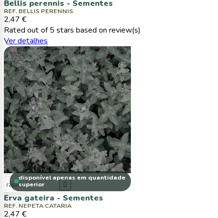
Bellis perennis - Sementes
REF. BELLIS PERENNIS
2,47 €
Rated
out of 5 stars based on
review(s)
Ver detalhes
disponível apenas em quantidade
ta rápida
superior

Erva gateira - Sementes
REF. NEPETA CATARIA
2,47 €