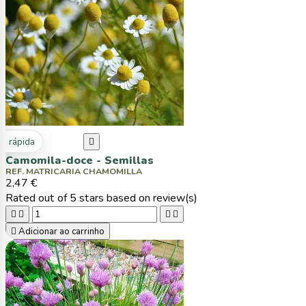
ta rápida

Camomila-doce - Semillas
REF. MATRICARIA CHAMOMILLA
2,47 €
Rated
out of 5 stars based on
review(s)





Adicionar ao carrinho