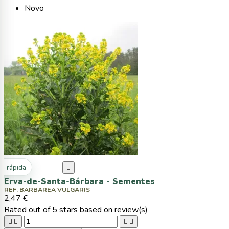
Novo
ta rápida

Erva-de-Santa-Bárbara - Sementes
REF. BARBAREA VULGARIS
2,47 €
Rated
out of 5 stars based on
review(s)



