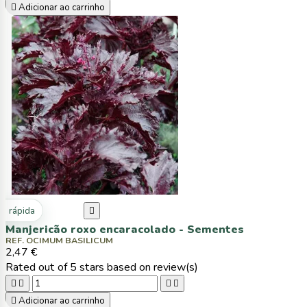

Adicionar ao carrinho
ta rápida

Manjericão roxo encaracolado - Sementes
REF. OCIMUM BASILICUM
2,47 €
Rated
out of 5 stars based on
review(s)





Adicionar ao carrinho