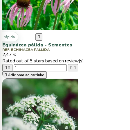
ta rápida

Equinácea pálida - Sementes
REF. ECHINACEA PALLIDA
2,47 €
Rated
out of 5 stars based on
review(s)





Adicionar ao carrinho