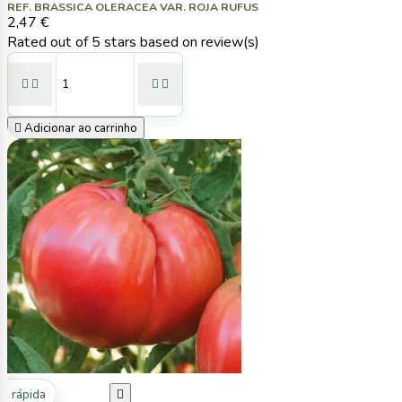
REF. BRASSICA OLERACEA VAR. ROJA RUFUS
2,47 €
Rated
out of 5 stars based on
review(s)





Adicionar ao carrinho
ta rápida
