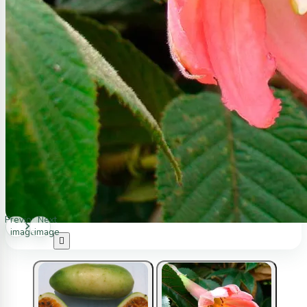
Previous
Next
image
image
