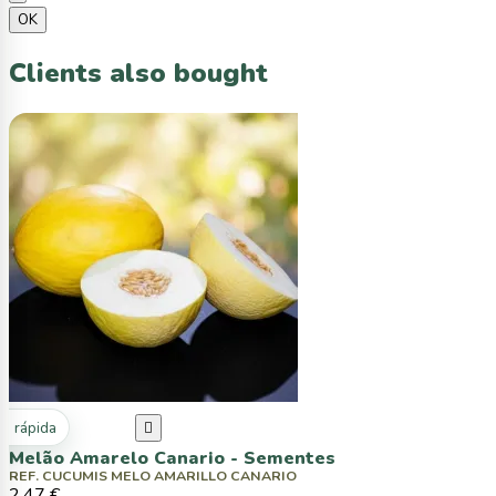
OK
Clients also bought
ta rápida

Melão Amarelo Canario - Sementes
REF. CUCUMIS MELO AMARILLO CANARIO
2,47 €