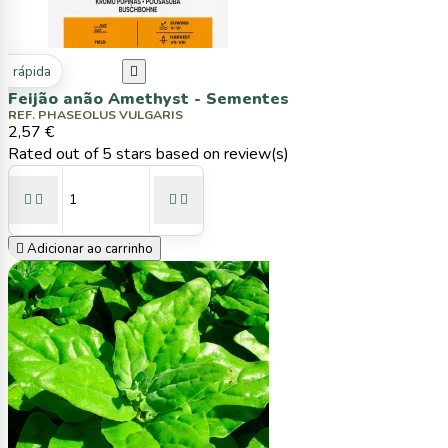
ta rápida

Feijão anão Amethyst - Sementes
REF. PHASEOLUS VULGARIS
2,57 €
Rated
out of 5 stars based on
review(s)





Adicionar ao carrinho