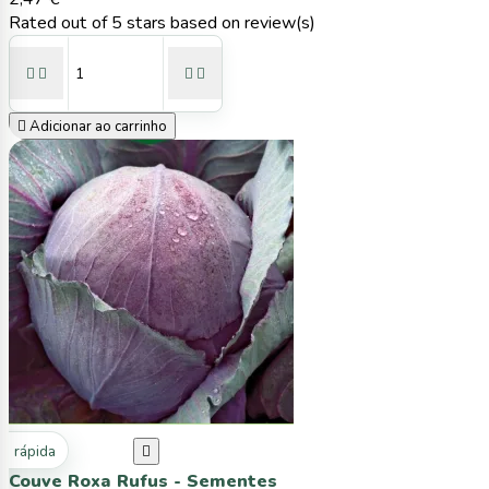
Rated
out of 5 stars based on
review(s)





Adicionar ao carrinho
ta rápida

Couve Roxa Rufus - Sementes