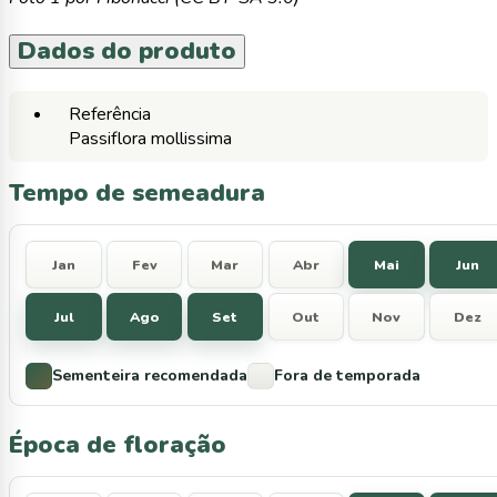
Dados do produto
Referência
Passiflora mollissima
Tempo de semeadura
Jan
Fev
Mar
Abr
Mai
Jun
Jul
Ago
Set
Out
Nov
Dez
Sementeira recomendada
Fora de temporada
Época de floração