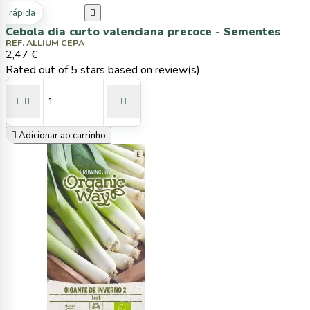
ta rápida

Cebola dia curto valenciana precoce - Sementes
REF. ALLIUM CEPA
2,47 €
Rated
out of 5 stars based on
review(s)





Adicionar ao carrinho