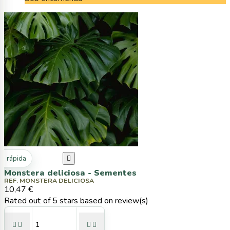
ta rápida

Monstera deliciosa - Sementes
REF. MONSTERA DELICIOSA
10,47 €
Rated
out of 5 stars based on
review(s)



