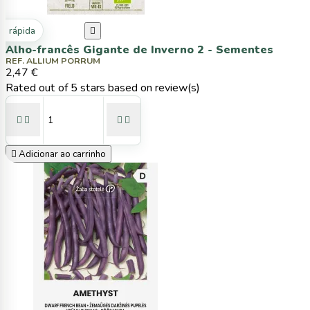
ta rápida

Alho-francês Gigante de Inverno 2 - Sementes
REF. ALLIUM PORRUM
2,47 €
Rated
out of 5 stars based on
review(s)





Adicionar ao carrinho