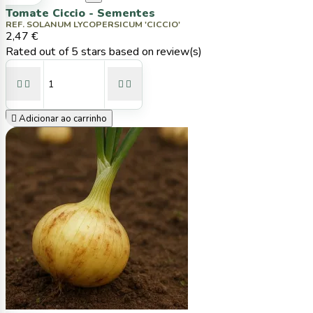
Tomate Ciccio - Sementes
REF. SOLANUM LYCOPERSICUM 'CICCIO'
2,47 €
Rated
out of 5 stars based on
review(s)





Adicionar ao carrinho