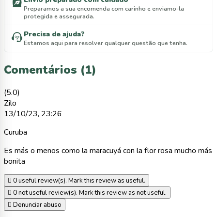
Preparamos a sua encomenda com carinho e enviamo-la
protegida e assegurada.
Precisa de ajuda?
Estamos aqui para resolver qualquer questão que tenha.
Comentários (1)
(5.0)
Zilo
13/10/23, 23:26
Curuba
Es más o menos como la maracuyá con la flor rosa mucho más
bonita

0
useful review(s). Mark this review as useful.

0
not useful review(s). Mark this review as not useful.

Denunciar abuso