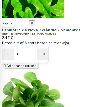
ta rápida

Espinafre da Nova Zelândia - Sementes
REF. TETRAGONIA TETRAGONOIDES
2,47 €
Rated
out of 5 stars based on
review(s)





Adicionar ao carrinho