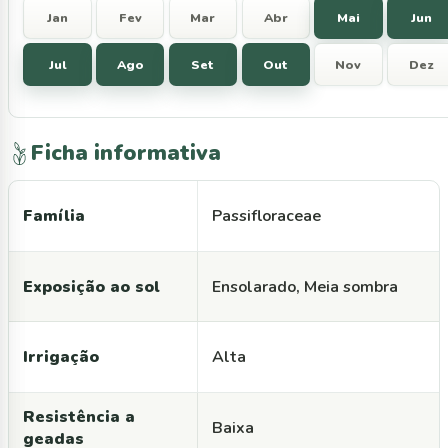
Jan
Fev
Mar
Abr
Mai
Jun
Jul
Ago
Set
Out
Nov
Dez
Ficha informativa
Família
Passifloraceae
Exposição ao sol
Ensolarado, Meia sombra
Irrigação
Alta
Resistência a
Baixa
geadas