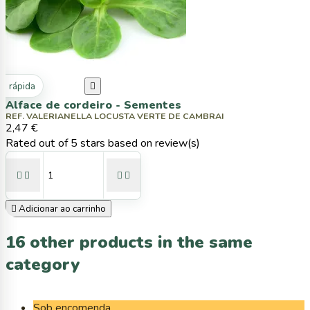
ta rápida

Alface de cordeiro - Sementes
REF. VALERIANELLA LOCUSTA VERTE DE CAMBRAI
2,47 €
Rated
out of 5 stars based on
review(s)





Adicionar ao carrinho
16 other products in the same
category
Sob encomenda