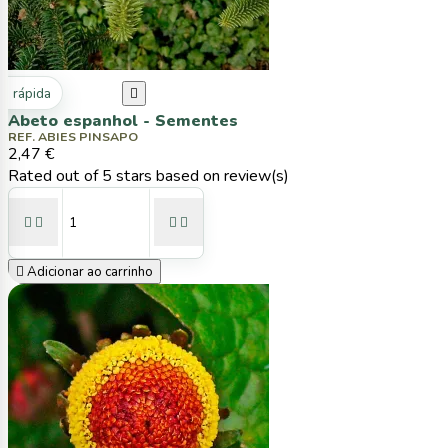
ta rápida

Abeto espanhol - Sementes
REF. ABIES PINSAPO
2,47 €
Rated
out of 5 stars based on
review(s)





Adicionar ao carrinho