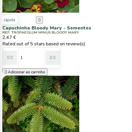
ta rápida

Capuchinha Bloody Mary - Sementes
REF. TROPAEOLUM MINUS BLOODY MARY
2,47 €
Rated
out of 5 stars based on
review(s)





Adicionar ao carrinho