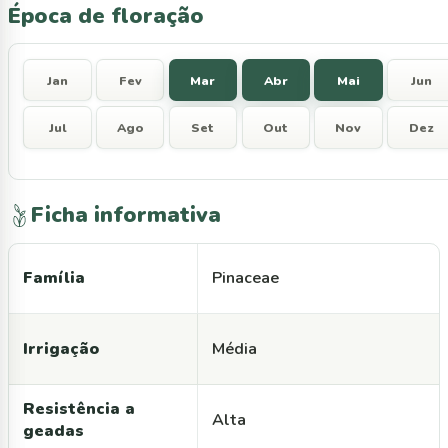
Época de floração
Jan
Fev
Mar
Abr
Mai
Jun
Jul
Ago
Set
Out
Nov
Dez
Ficha informativa
Família
Pinaceae
Irrigação
Média
Resistência a
Alta
geadas