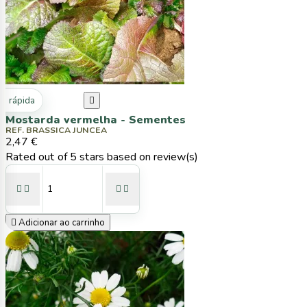
ta rápida

Mostarda vermelha - Sementes
REF. BRASSICA JUNCEA
2,47 €
Rated
out of 5 stars based on
review(s)





Adicionar ao carrinho