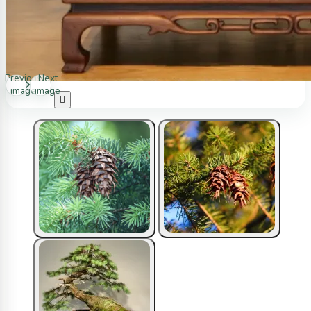
Previous
Next
image
image
