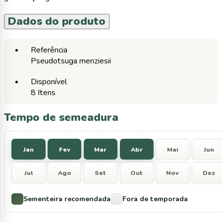
Dados do produto
Referência
Pseudotsuga menziesii
Disponível
8 Itens
Tempo de semeadura
Jan
Fev
Mar
Abr
Mai
Jun
Jul
Ago
Set
Out
Nov
Dez
Sementeira recomendada
Fora de temporada