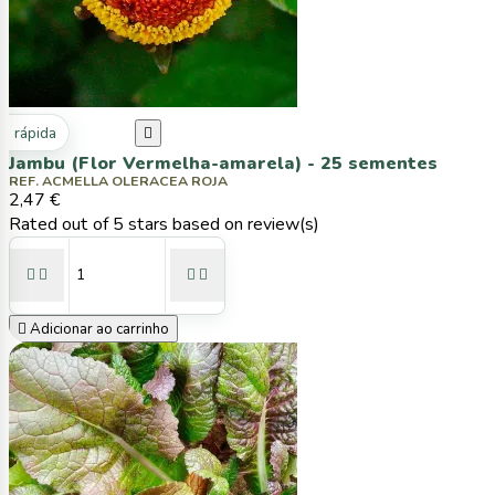
ta rápida

Jambu (Flor Vermelha-amarela) - 25 sementes
REF. ACMELLA OLERACEA ROJA
2,47 €
Rated
out of 5 stars based on
review(s)





Adicionar ao carrinho