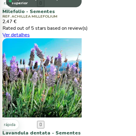
ta rápida
superior

Milefolio - Sementes
REF. ACHILLEA MILLEFOLIUM
2,47 €
Rated
out of 5 stars based on
review(s)
Ver detalhes
ta rápida

Lavandula dentata - Sementes