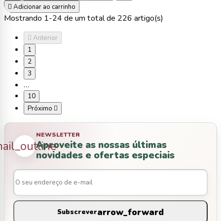

Adicionar ao carrinho
Mostrando 1-24 de um total de 226 artigo(s)

Anterior
1
2
3
…
10
Próximo

NEWSLETTER
Aproveite as nossas últimas
ail_outline
novidades e ofertas especiais
arrow_forward
Subscrever