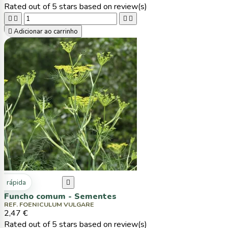
Rated
out of 5 stars based on
review(s)





Adicionar ao carrinho
ta rápida

Funcho comum - Sementes
REF. FOENICULUM VULGARE
2,47 €
Rated
out of 5 stars based on
review(s)