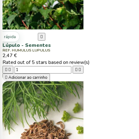
ta rápida

Lúpulo - Sementes
REF. HUMULUS LUPULUS
2,47 €
Rated
out of 5 stars based on
review(s)





Adicionar ao carrinho