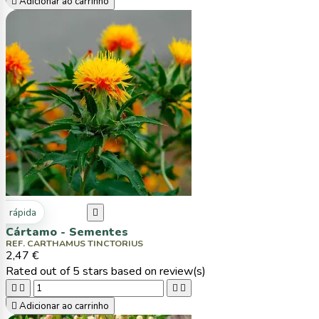

Adicionar ao carrinho
ta rápida

Cártamo - Sementes
REF. CARTHAMUS TINCTORIUS
2,47 €
Rated
out of 5 stars based on
review(s)





Adicionar ao carrinho