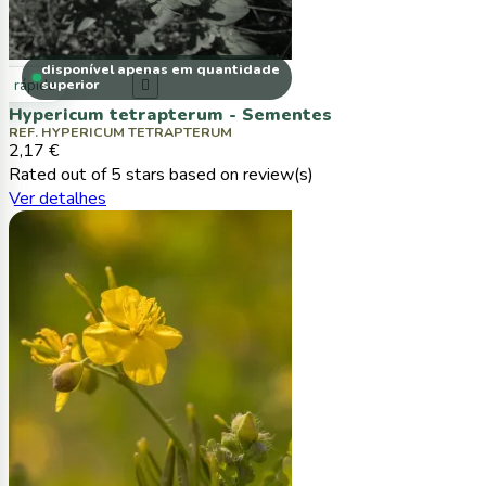
disponível apenas em quantidade
ta rápida
superior

Hypericum tetrapterum - Sementes
REF. HYPERICUM TETRAPTERUM
2,17 €
Rated
out of 5 stars based on
review(s)
Ver detalhes