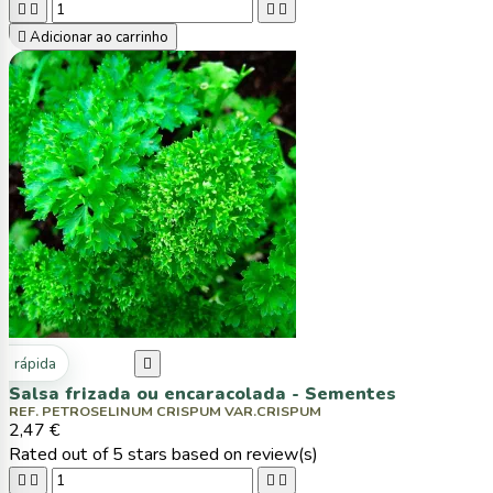





Adicionar ao carrinho
ta rápida

Salsa frizada ou encaracolada - Sementes
REF. PETROSELINUM CRISPUM VAR.CRISPUM
2,47 €
Rated
out of 5 stars based on
review(s)



