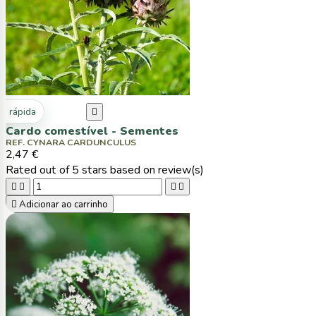
ta rápida

Cardo comestível - Sementes
REF. CYNARA CARDUNCULUS
2,47 €
Rated
out of 5 stars based on
review(s)





Adicionar ao carrinho