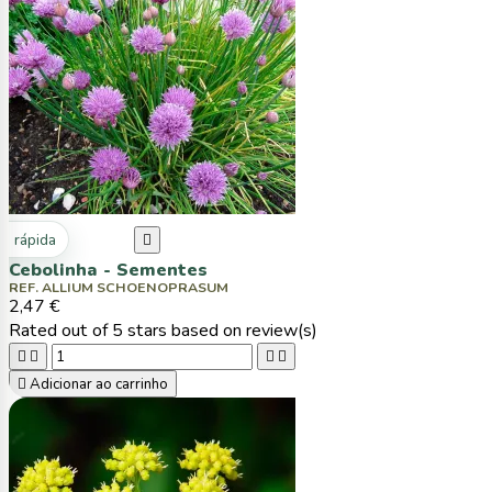
ta rápida

Cebolinha - Sementes
REF. ALLIUM SCHOENOPRASUM
2,47 €
Rated
out of 5 stars based on
review(s)





Adicionar ao carrinho