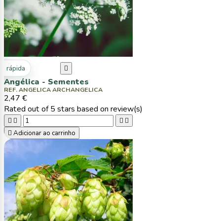
ta rápida

Angélica - Sementes
REF. ANGELICA ARCHANGELICA
2,47 €
Rated
out of 5 stars based on
review(s)





Adicionar ao carrinho