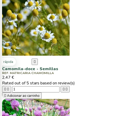
ta rápida

Camomila-doce - Semillas
REF. MATRICARIA CHAMOMILLA
2,47 €
Rated
out of 5 stars based on
review(s)





Adicionar ao carrinho