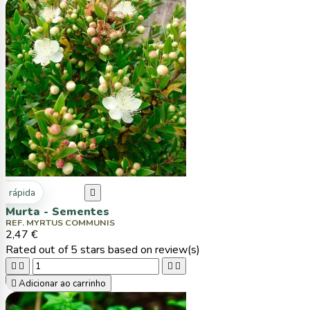
ta rápida

Murta - Sementes
REF. MYRTUS COMMUNIS
2,47 €
Rated
out of 5 stars based on
review(s)





Adicionar ao carrinho