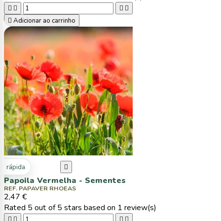





Adicionar ao carrinho
ta rápida

Papoila Vermelha - Sementes
REF. PAPAVER RHOEAS
2,47 €
Rated
5
out of 5 stars based on
1
review(s)



