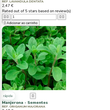
REF. LAVANDULA DENTATA
2,47 €
Rated
out of 5 stars based on
review(s)





Adicionar ao carrinho
ta rápida

Manjerona - Sementes
REF. ORIGANUM MAJORANA