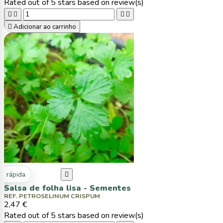
Rated
out of 5 stars based on
review(s)





Adicionar ao carrinho
ta rápida

Salsa de folha lisa - Sementes
REF. PETROSELINUM CRISPUM
2,47 €
Rated
out of 5 stars based on
review(s)