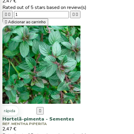
2,47 €
Rated
out of 5 stars based on
review(s)





Adicionar ao carrinho
ta rápida

Hortelã-pimenta - Sementes
REF. MENTHA PIPERITA
2,47 €