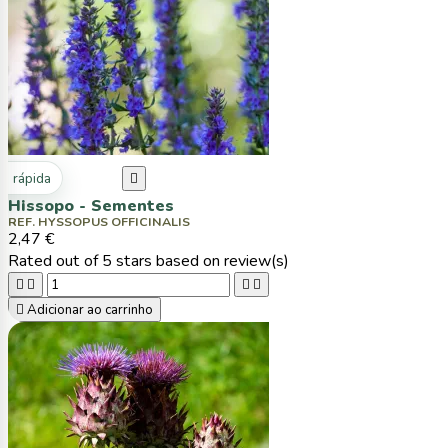
ta rápida

Hissopo - Sementes
REF. HYSSOPUS OFFICINALIS
2,47 €
Rated
out of 5 stars based on
review(s)





Adicionar ao carrinho