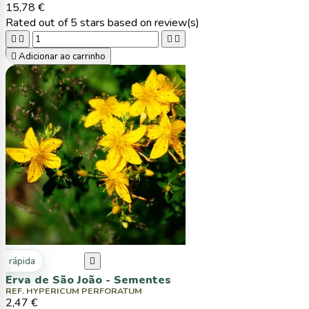
15,78 €
Rated
out of 5 stars based on
review(s)





Adicionar ao carrinho
ta rápida

Erva de São João - Sementes
REF. HYPERICUM PERFORATUM
2,47 €