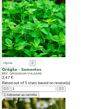
ta rápida

Orégão - Sementes
REF. ORIGANUM VULGARE
2,47 €
Rated
out of 5 stars based on
review(s)





Adicionar ao carrinho