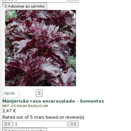

Adicionar ao carrinho
ta rápida

Manjericão roxo encaracolado - Sementes
REF. OCIMUM BASILICUM
2,47 €
Rated
out of 5 stars based on
review(s)



