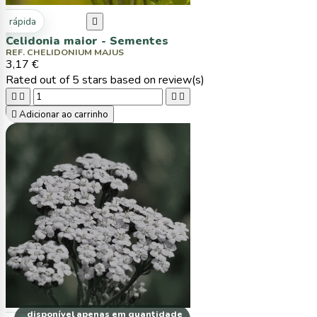
ta rápida

Celidonia maior - Sementes
REF. CHELIDONIUM MAJUS
3,17 €
Rated
out of 5 stars based on
review(s)





Adicionar ao carrinho
disponível apenas em quantidade