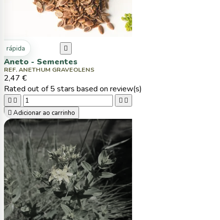
ta rápida

Aneto - Sementes
REF. ANETHUM GRAVEOLENS
2,47 €
Rated
out of 5 stars based on
review(s)





Adicionar ao carrinho