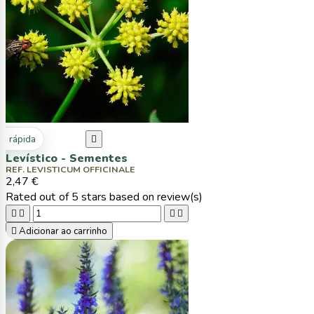
ta rápida

Levístico - Sementes
REF. LEVISTICUM OFFICINALE
2,47 €
Rated
out of 5 stars based on
review(s)





Adicionar ao carrinho