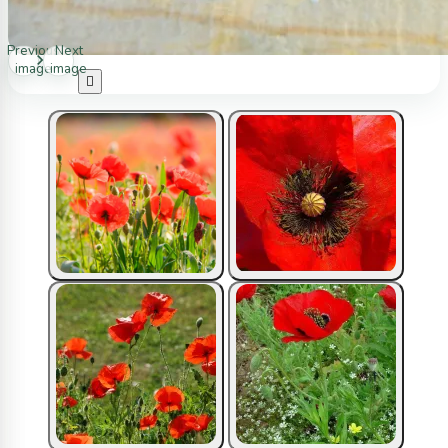
Previous
Next
image
image
