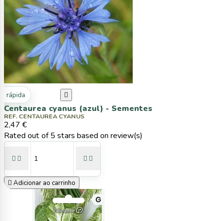
ta rápida

Centaurea cyanus (azul) - Sementes
REF. CENTAUREA CYANUS
2,47 €
Rated
out of 5 stars based on
review(s)





Adicionar ao carrinho