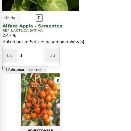
ta rápida

Alface Appia - Sementes
REF. LACTUCA SATIVA
2,47 €
Rated
out of 5 stars based on
review(s)





Adicionar ao carrinho