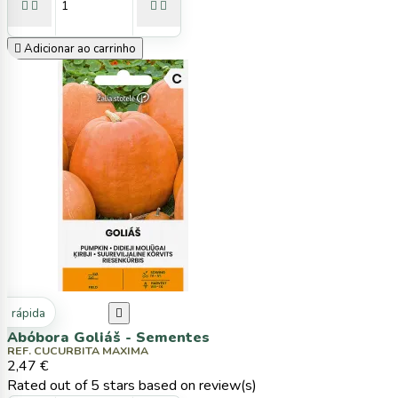





Adicionar ao carrinho
ta rápida

Abóbora Goliáš - Sementes
REF. CUCURBITA MAXIMA
2,47 €
Rated
out of 5 stars based on
review(s)