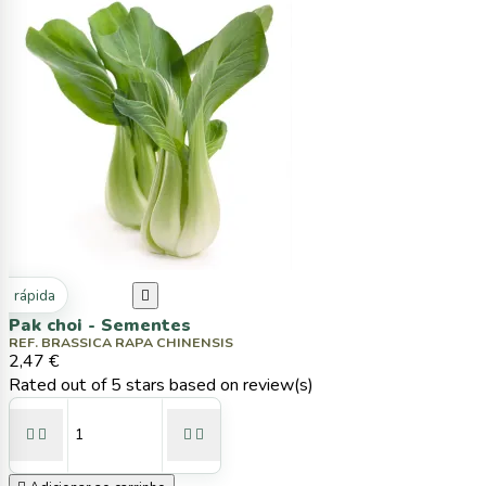
ta rápida

Pak choi - Sementes
REF. BRASSICA RAPA CHINENSIS
2,47 €
Rated
out of 5 stars based on
review(s)



