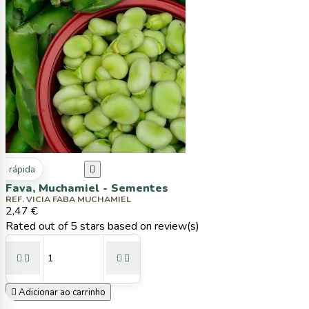
ta rápida

Fava, Muchamiel - Sementes
REF. VICIA FABA MUCHAMIEL
2,47 €
Rated
out of 5 stars based on
review(s)





Adicionar ao carrinho