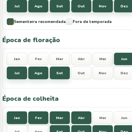
Jul
Ago
Set
Out
Nov
Dez
Sementeira recomendada
Fora de temporada
Época de floração
Jan
Fev
Mar
Abr
Mai
Jun
Jul
Ago
Set
Out
Nov
Dez
Época de colheita
Jan
Fev
Mar
Abr
Mai
Jun
Jul
Ago
Set
Out
Nov
Dez