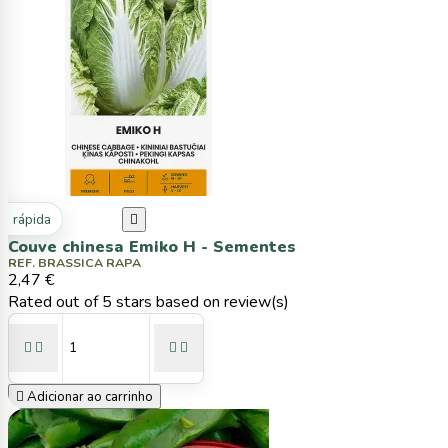
ta rápida

Couve chinesa Emiko H - Sementes
REF. BRASSICA RAPA
2,47 €
Rated
out of 5 stars based on
review(s)





Adicionar ao carrinho