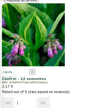

Adicionar ao carrinho
ta rápida

Confrei - 12 sementes
REF. SYMPHYTUM OFFICINALE
3,17 €
Rated
out of 5 stars based on
review(s)



