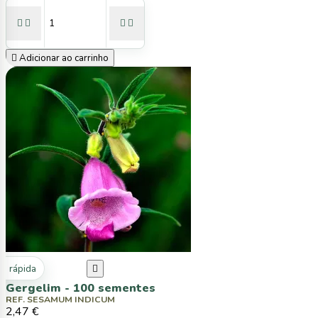





Adicionar ao carrinho
ta rápida

Gergelim - 100 sementes
REF. SESAMUM INDICUM
2,47 €