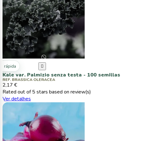
ta rápida

Kale var. Palmizio senza testa - 100 semillas
REF. BRASSICA OLERACEA
2,17 €
Rated
out of 5 stars based on
review(s)
Ver detalhes