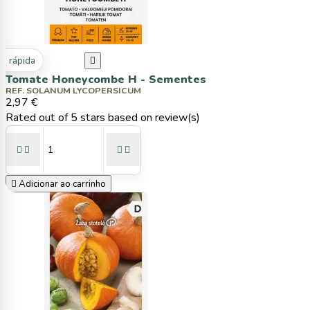
ta rápida

Tomate Honeycombe H - Sementes
REF. SOLANUM LYCOPERSICUM
2,97 €
Rated
out of 5 stars based on
review(s)





Adicionar ao carrinho