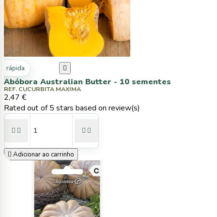
ta rápida

Abóbora Australian Butter - 10 sementes
REF. CUCURBITA MAXIMA
2,47 €
Rated
out of 5 stars based on
review(s)





Adicionar ao carrinho