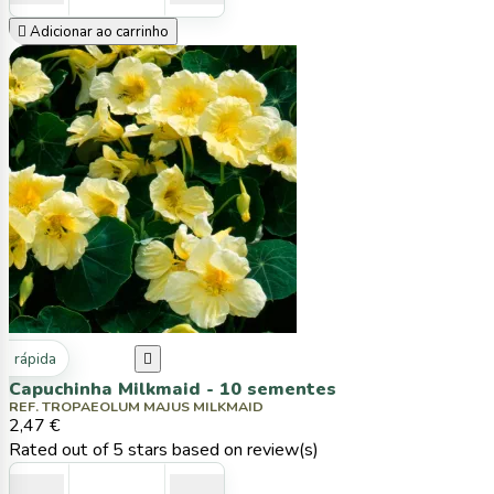

Adicionar ao carrinho
ta rápida

Capuchinha Milkmaid - 10 sementes
REF. TROPAEOLUM MAJUS MILKMAID
2,47 €
Rated
out of 5 stars based on
review(s)