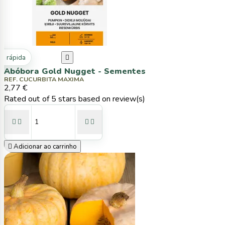
ta rápida

Abóbora Gold Nugget - Sementes
REF. CUCURBITA MAXIMA
2,77 €
Rated
out of 5 stars based on
review(s)





Adicionar ao carrinho