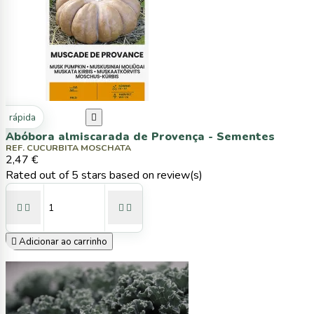
ta rápida

Abóbora almiscarada de Provença - Sementes
REF. CUCURBITA MOSCHATA
2,47 €
Rated
out of 5 stars based on
review(s)





Adicionar ao carrinho