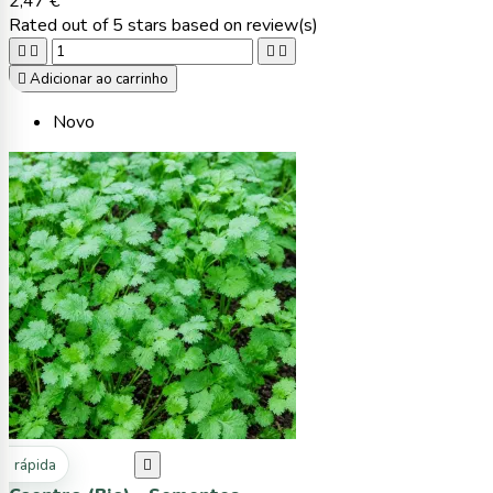
2,47 €
Rated
out of 5 stars based on
review(s)





Adicionar ao carrinho
Novo
ta rápida
