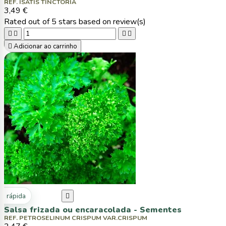
REF. ISATIS TINCTORIA
3,49 €
Rated
out of 5 stars based on
review(s)





Adicionar ao carrinho
ta rápida

Salsa frizada ou encaracolada - Sementes
REF. PETROSELINUM CRISPUM VAR.CRISPUM