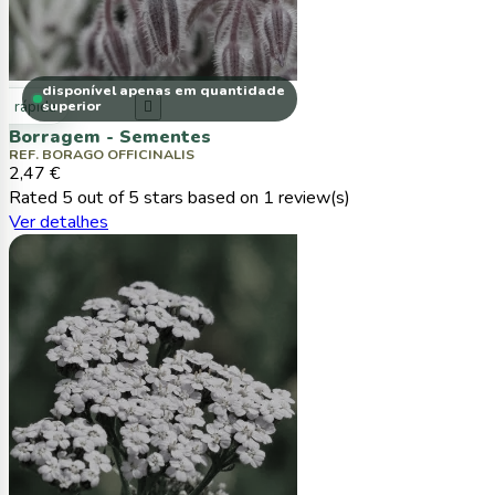
disponível apenas em quantidade
ta rápida
superior

Borragem - Sementes
REF. BORAGO OFFICINALIS
2,47 €
Rated
5
out of 5 stars based on
1
review(s)
Ver detalhes