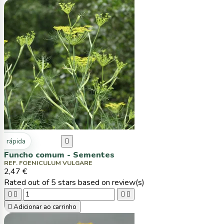
ta rápida

Funcho comum - Sementes
REF. FOENICULUM VULGARE
2,47 €
Rated
out of 5 stars based on
review(s)





Adicionar ao carrinho