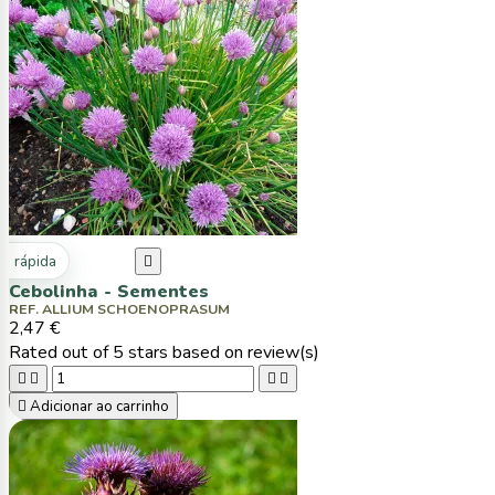
ta rápida

Cebolinha - Sementes
REF. ALLIUM SCHOENOPRASUM
2,47 €
Rated
out of 5 stars based on
review(s)





Adicionar ao carrinho