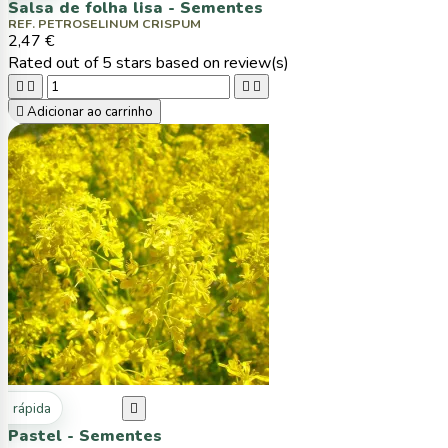
Salsa de folha lisa - Sementes
REF. PETROSELINUM CRISPUM
2,47 €
Rated
out of 5 stars based on
review(s)





Adicionar ao carrinho
ta rápida

Pastel - Sementes