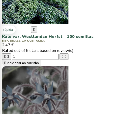
ta rápida

Kale var. Westlandse Herfst - 100 semillas
REF. BRASSICA OLERACEA
2,47 €
Rated
out of 5 stars based on
review(s)





Adicionar ao carrinho