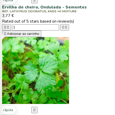
ta rápida

Ervilha de cheiro, Ondulada - Sementes
REF. LATHYRUS ODORATUS, KNEE-HI MIXTURE
3,77 €
Rated
out of 5 stars based on
review(s)





Adicionar ao carrinho
ta rápida
