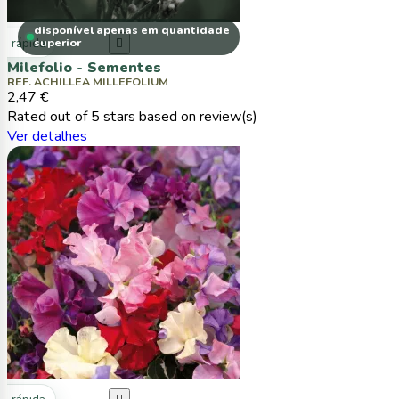
disponível apenas em quantidade
ta rápida
superior

Milefolio - Sementes
REF. ACHILLEA MILLEFOLIUM
2,47 €
Rated
out of 5 stars based on
review(s)
Ver detalhes