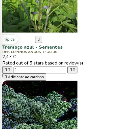
ta rápida

Tremoço azul - Sementes
REF. LUPINUS ANGUSTIFOLIUS
2,47 €
Rated
out of 5 stars based on
review(s)





Adicionar ao carrinho