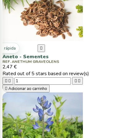
ta rápida

Aneto - Sementes
REF. ANETHUM GRAVEOLENS
2,47 €
Rated
out of 5 stars based on
review(s)





Adicionar ao carrinho