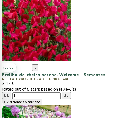
ta rápida

Ervilha-de-cheiro perene, Welcome - Sementes
REF. LATHYRUS ODORATUS, PINK PEARL
2,47 €
Rated
out of 5 stars based on
review(s)





Adicionar ao carrinho