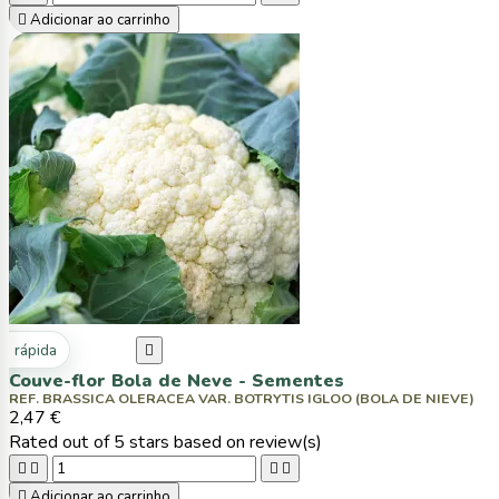

Adicionar ao carrinho
ta rápida

Couve-flor Bola de Neve - Sementes
REF. BRASSICA OLERACEA VAR. BOTRYTIS IGLOO (BOLA DE NIEVE)
2,47 €
Rated
out of 5 stars based on
review(s)





Adicionar ao carrinho