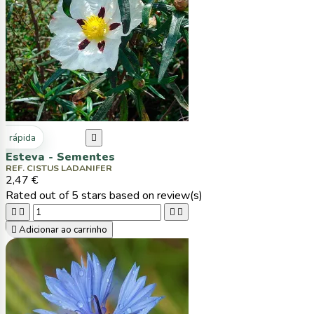
ta rápida

Esteva - Sementes
REF. CISTUS LADANIFER
2,47 €
Rated
out of 5 stars based on
review(s)





Adicionar ao carrinho