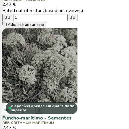
2,47 €
Rated
out of 5 stars based on
review(s)





Adicionar ao carrinho
disponível apenas em quantidade
ta rápida
superior

Funcho-marítimo - Sementes
REF. CRITHMUM MARITIMUM
2,47 €