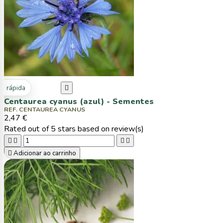
ta rápida

Centaurea cyanus (azul) - Sementes
REF. CENTAUREA CYANUS
2,47 €
Rated
out of 5 stars based on
review(s)





Adicionar ao carrinho