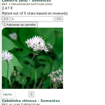
Coentro (Bio) - Sementes
REF. CORIANDRUM SATIVUM (OW)
2,47 €
Rated
out of 5 stars based on
review(s)





Adicionar ao carrinho
ta rápida

Cebolinha chinesa - Sementes
REF. ALLIUM TUBEROSUM