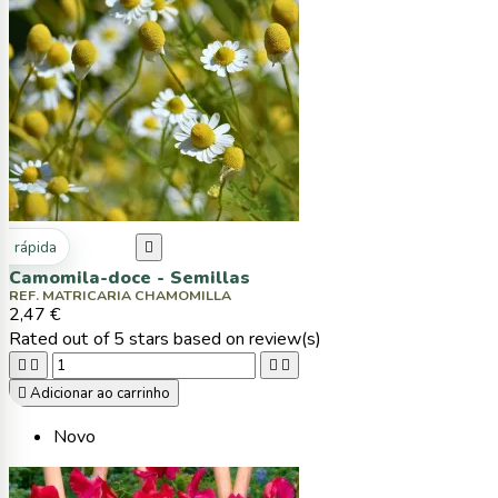
ta rápida

Camomila-doce - Semillas
REF. MATRICARIA CHAMOMILLA
2,47 €
Rated
out of 5 stars based on
review(s)





Adicionar ao carrinho
Novo