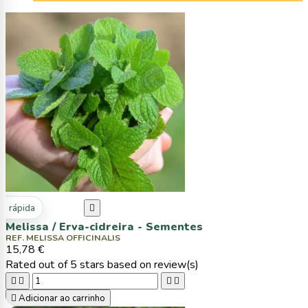
ta rápida

Melissa / Erva-cidreira - Sementes
REF. MELISSA OFFICINALIS
15,78 €
Rated
out of 5 stars based on
review(s)





Adicionar ao carrinho