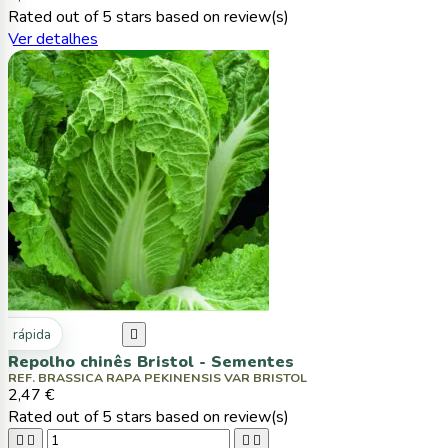
Rated
out of 5 stars based on
review(s)
Ver detalhes
ta rápida

Repolho chinês Bristol - Sementes
REF. BRASSICA RAPA PEKINENSIS VAR BRISTOL
2,47 €
Rated
out of 5 stars based on
review(s)



