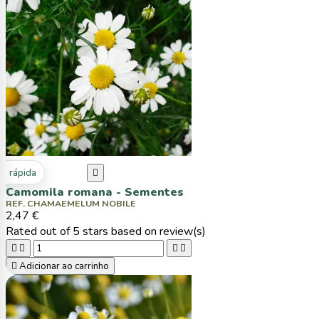
ta rápida

Camomila romana - Sementes
REF. CHAMAEMELUM NOBILE
2,47 €
Rated
out of 5 stars based on
review(s)





Adicionar ao carrinho