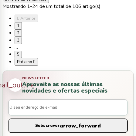
Mostrando 1-24 de um total de 106 artigo(s)

Anterior
1
2
3
…
5
Próximo

NEWSLETTER
Aproveite as nossas últimas
ail_outline
novidades e ofertas especiais
arrow_forward
Subscrever