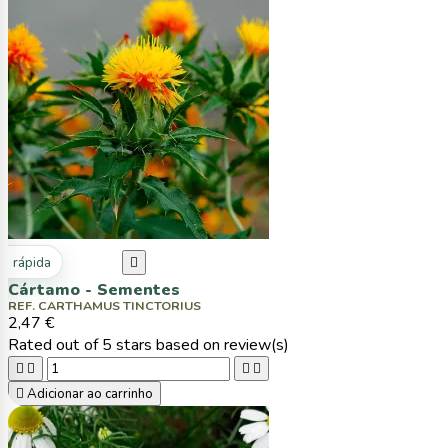
ta rápida

Cártamo - Sementes
REF. CARTHAMUS TINCTORIUS
2,47 €
Rated
out of 5 stars based on
review(s)





Adicionar ao carrinho