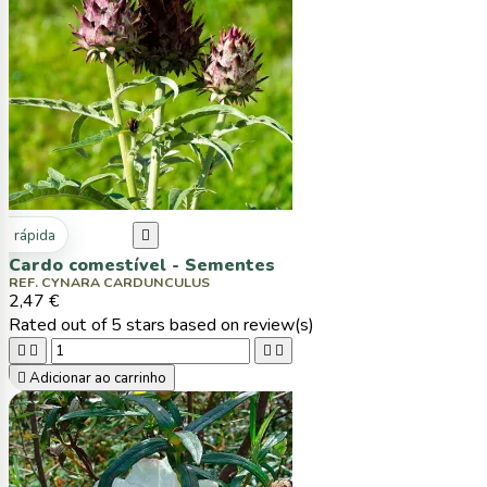
ta rápida

Cardo comestível - Sementes
REF. CYNARA CARDUNCULUS
2,47 €
Rated
out of 5 stars based on
review(s)





Adicionar ao carrinho