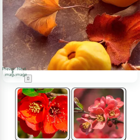
Previous
Next
image
image
