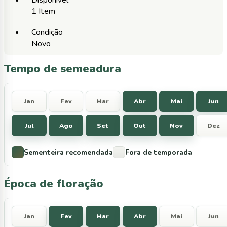
1 Item
Condição
Novo
Tempo de semeadura
Jan
Fev
Mar
Abr
Mai
Jun
Jul
Ago
Set
Out
Nov
Dez
Sementeira recomendada
Fora de temporada
Época de floração
Jan
Fev
Mar
Abr
Mai
Jun