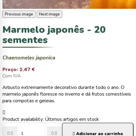
Previous image
Next image
Marmelo japonês - 20
sementes
Chaenomeles japonica
Preço:
2,47 €
Com IVA
Arbusto extremamente decorativo durante todo o ano. O
marmelo japonês floresce no inverno e dá frutos comestíveis
para compotas e geleias.

Product availability:
Últimos artigos em stock





Adicionar ao carrinho