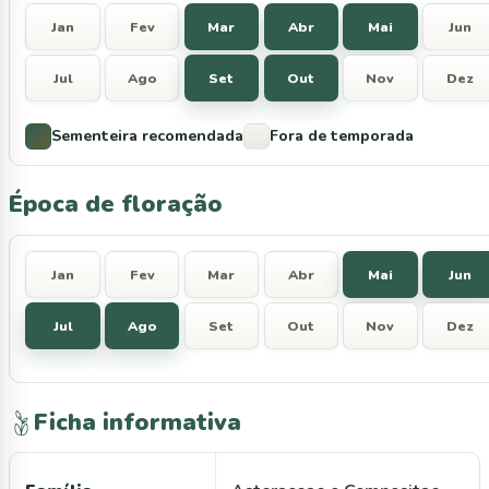
Jan
Fev
Mar
Abr
Mai
Jun
Jul
Ago
Set
Out
Nov
Dez
Sementeira recomendada
Fora de temporada
Época de floração
Jan
Fev
Mar
Abr
Mai
Jun
Jul
Ago
Set
Out
Nov
Dez
Ficha informativa