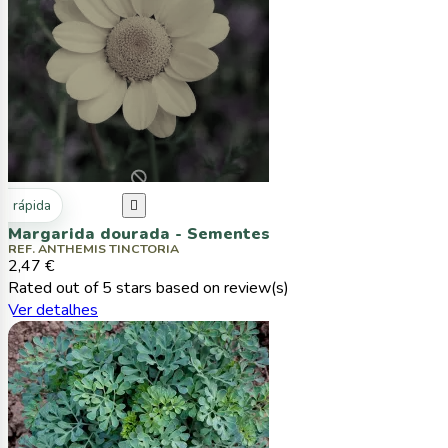
ta rápida

Margarida dourada - Sementes
REF. ANTHEMIS TINCTORIA
2,47 €
Rated
out of 5 stars based on
review(s)
Ver detalhes