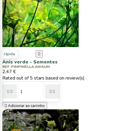
ta rápida

Anís verde - Sementes
REF. PIMPINELLA ANISUM
2,47 €
Rated
out of 5 stars based on
review(s)





Adicionar ao carrinho