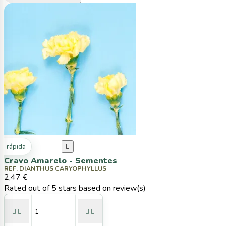
ta rápida

Cravo Amarelo - Sementes
REF. DIANTHUS CARYOPHYLLUS
2,47 €
Rated
out of 5 stars based on
review(s)



