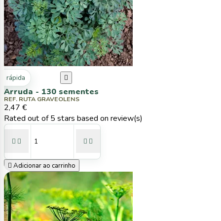
ta rápida

Arruda - 130 sementes
REF. RUTA GRAVEOLENS
2,47 €
Rated
out of 5 stars based on
review(s)





Adicionar ao carrinho