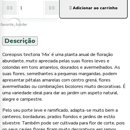





Adicionar ao carrinho
favorite_border
Descrição
Coreopsis tinctoria ‘Mix’ é uma planta anual de floração
abundante, muito apreciada pelas suas flores leves e
coloridas em tons amarelos, dourados e avermelhados. As
suas flores, semelhantes a pequenas margaridas, podem
apresentar pétalas amarelas com centro grená, flores
avermelhadas ou combinações bicolores muito decorativas. É
uma variedade ideal para dar ao jardim um aspeto natural,
alegre e campestre.
Pelo seu porte leve e ramificado, adapta-se muito bem a
canteiros, bordaduras, prados floridos e jardins de estilo
silvestre. Também pode ser cultivada para flor de corte, pois
os seus caules florais ficam muito decorativos em ramos