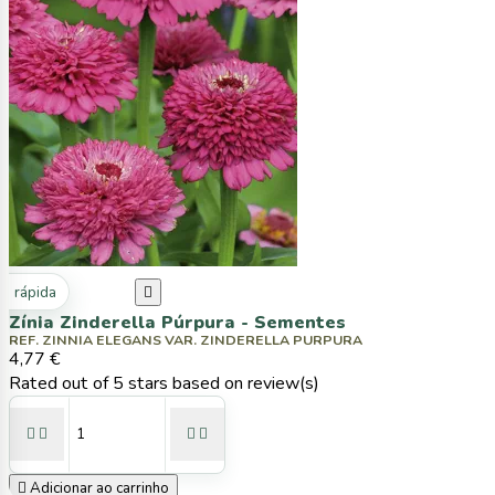
ta rápida

Zínia Zinderella Púrpura - Sementes
REF. ZINNIA ELEGANS VAR. ZINDERELLA PURPURA
4,77 €
Rated
out of 5 stars based on
review(s)





Adicionar ao carrinho