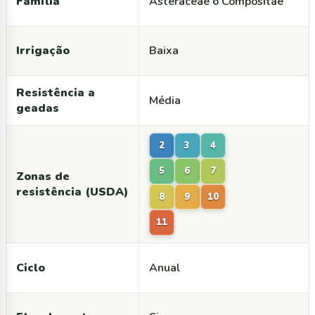
Família
Asteraceae o Compositae
Irrigação
Baixa
Resistência a
Média
geadas
2
3
4
5
6
7
Zonas de
resistência (USDA)
8
9
10
11
Ciclo
Anual