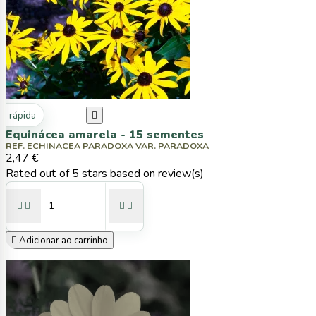
ta rápida

Equinácea amarela - 15 sementes
REF. ECHINACEA PARADOXA VAR. PARADOXA
2,47 €
Rated
out of 5 stars based on
review(s)





Adicionar ao carrinho