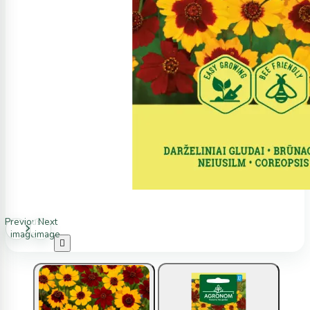
Previous
Next
image
image
