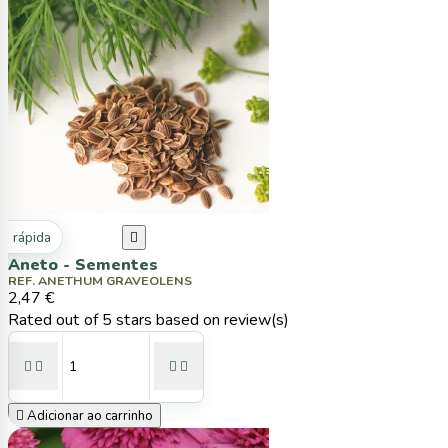
ta rápida

Aneto - Sementes
REF. ANETHUM GRAVEOLENS
2,47 €
Rated
out of 5 stars based on
review(s)





Adicionar ao carrinho