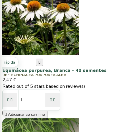
ta rápida

Equinácea purpurea, Branca - 40 sementes
REF. ECHINACEA PURPUREA ALBA
2,47 €
Rated
out of 5 stars based on
review(s)





Adicionar ao carrinho