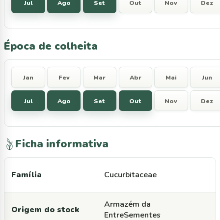
Jul
Ago
Set
Out
Nov
Dez
Época de colheita
Jan
Fev
Mar
Abr
Mai
Jun
Jul
Ago
Set
Out
Nov
Dez
Ficha informativa
Família
Cucurbitaceae
Armazém da
Origem do stock
EntreSementes