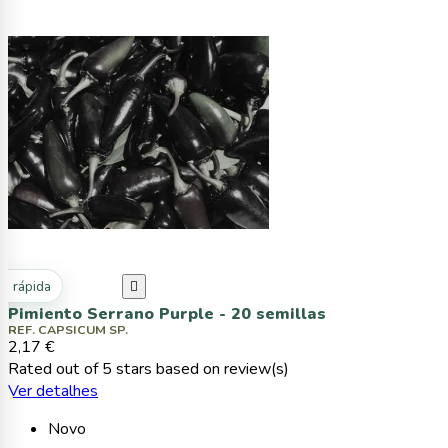
ta rápida

Pimiento Serrano Purple - 20 semillas
REF. CAPSICUM SP.
2,17 €
Rated
out of 5 stars based on
review(s)
Ver detalhes
Novo