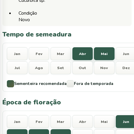
Cucurbita sp.
Condição
Novo
Tempo de semeadura
Jan
Fev
Mar
Abr
Mai
Jun
Jul
Ago
Set
Out
Nov
Dez
Sementeira recomendada
Fora de temporada
Época de floração
Jan
Fev
Mar
Abr
Mai
Jun