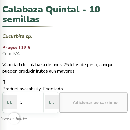
Calabaza Quintal - 10
semillas
Cucurbita sp.
Preço:
1,19 €
Com IVA
Variedad de calabaza de unos 25 kilos de peso, aunque
pueden producir frutos aún mayores.

Product availability:
Esgotado





Adicionar ao carrinho
favorite_border