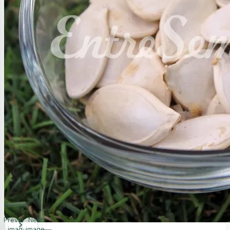
Previous
Next
image
image