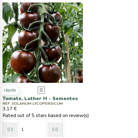
ta rápida

Tomate, Luther H - Sementes
REF. SOLANUM LYCOPERSICUM
3,17 €
Rated
out of 5 stars based on
review(s)



