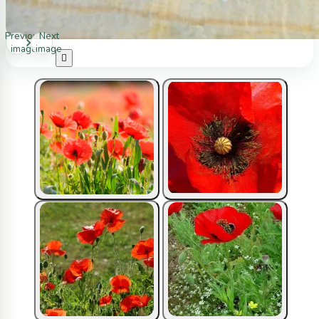
Previous
Next
image
image
