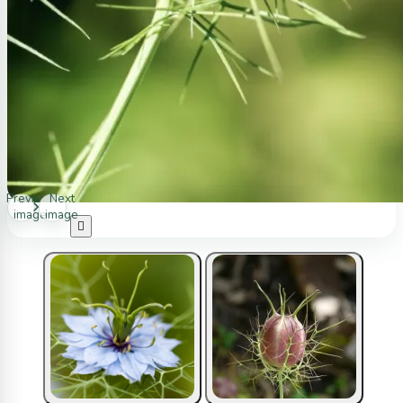
Previous
Next
image
image
