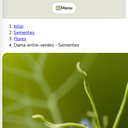
Menu
Início
Sementes
Flores
Dama-entre-verdes - Sementes