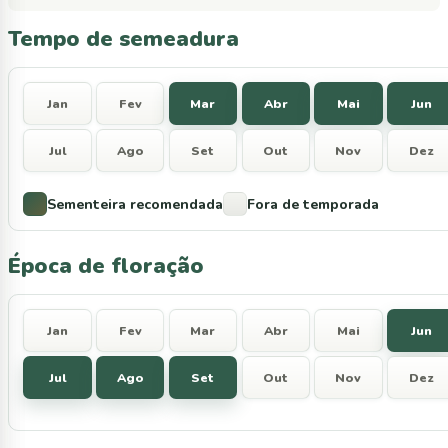
Tempo de semeadura
Jan
Fev
Mar
Abr
Mai
Jun
Jul
Ago
Set
Out
Nov
Dez
Sementeira recomendada
Fora de temporada
Época de floração
Jan
Fev
Mar
Abr
Mai
Jun
Jul
Ago
Set
Out
Nov
Dez