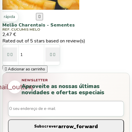
ta rápida

Melão Charentais - Sementes
REF. CUCUMIS MELO
2,47 €
Rated
out of 5 stars based on
review(s)





Adicionar ao carrinho
NEWSLETTER
Aproveite as nossas últimas
ail_outline
novidades e ofertas especiais
arrow_forward
Subscrever