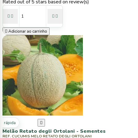
Rated
out of 5 stars based on
review(s)





Adicionar ao carrinho
ta rápida

Melão Retato degli Ortolani - Sementes
REF. CUCUMIS MELO RETATO DEGLI ORTOLANI