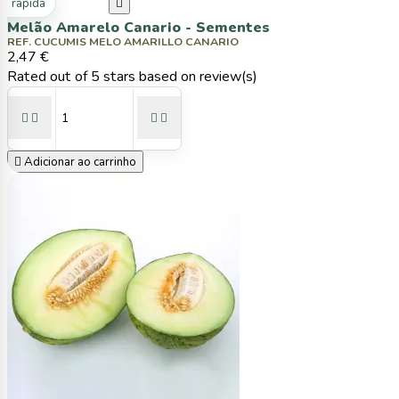
ta rápida

Melão Amarelo Canario - Sementes
REF. CUCUMIS MELO AMARILLO CANARIO
2,47 €
Rated
out of 5 stars based on
review(s)





Adicionar ao carrinho