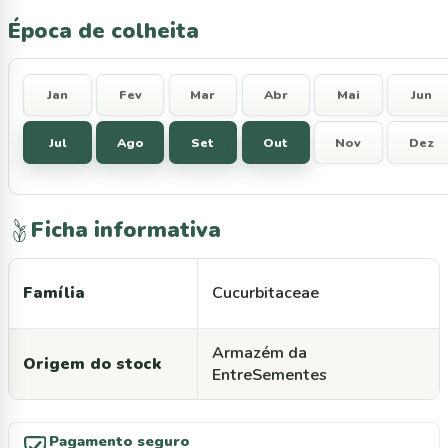
Época de colheita
Jan
Fev
Mar
Abr
Mai
Jun
Jul
Ago
Set
Out
Nov
Dez
Ficha informativa
Família
Cucurbitaceae
Armazém da
Origem do stock
EntreSementes
Pagamento seguro