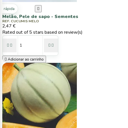
ta rápida

Melão, Pele de sapo - Sementes
REF. CUCUMIS MELO
2,47 €
Rated
out of 5 stars based on
review(s)





Adicionar ao carrinho