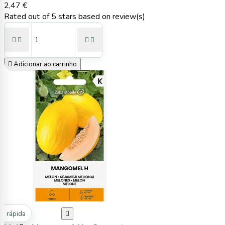
2,47 €
Rated
out of 5 stars based on
review(s)





Adicionar ao carrinho
ta rápida
