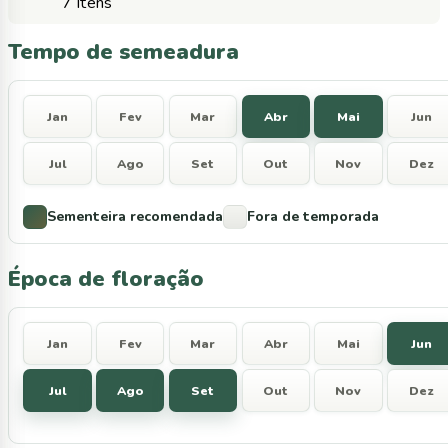
7 Itens
Tempo de semeadura
Jan
Fev
Mar
Abr
Mai
Jun
Jul
Ago
Set
Out
Nov
Dez
Sementeira recomendada
Fora de temporada
Época de floração
Jan
Fev
Mar
Abr
Mai
Jun
Jul
Ago
Set
Out
Nov
Dez