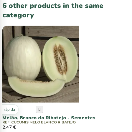
6 other products in the same
category
ta rápida

Melão, Branco do Ribatejo - Sementes
REF. CUCUMIS MELO BLANCO RIBATEJO
2,47 €