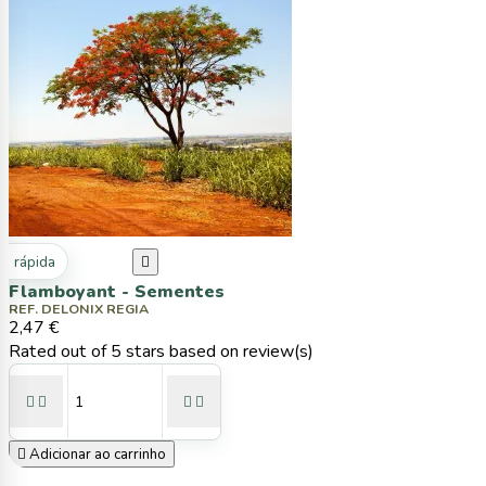
ta rápida

Flamboyant - Sementes
REF. DELONIX REGIA
2,47 €
Rated
out of 5 stars based on
review(s)





Adicionar ao carrinho