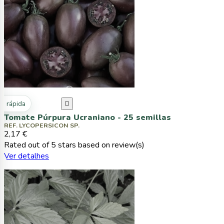
ta rápida

Tomate Púrpura Ucraniano - 25 semillas
REF. LYCOPERSICON SP.
2,17 €
Rated
out of 5 stars based on
review(s)
Ver detalhes