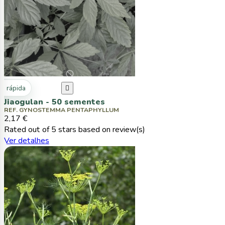
ta rápida

Jiaogulan - 50 sementes
REF. GYNOSTEMMA PENTAPHYLLUM
2,17 €
Rated
out of 5 stars based on
review(s)
Ver detalhes