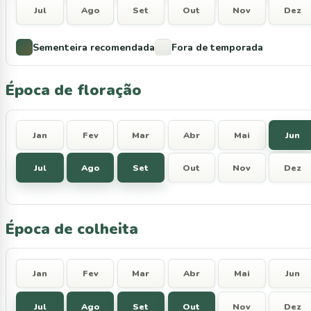
Jul
Ago
Set
Out
Nov
Dez
Sementeira recomendada
Fora de temporada
Época de floração
Jan
Fev
Mar
Abr
Mai
Jun
Jul
Ago
Set
Out
Nov
Dez
Época de colheita
Jan
Fev
Mar
Abr
Mai
Jun
Jul
Ago
Set
Out
Nov
Dez