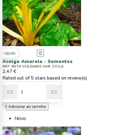
ta rápida

Acelga Amarela - Sementes
REF. BETA VULGARIS VAR. CICLA
2,47 €
Rated
out of 5 stars based on
review(s)





Adicionar ao carrinho
Novo