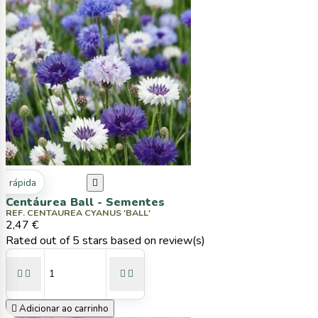
ta rápida

Centáurea Ball - Sementes
REF. CENTAUREA CYANUS 'BALL'
2,47 €
Rated
out of 5 stars based on
review(s)





Adicionar ao carrinho