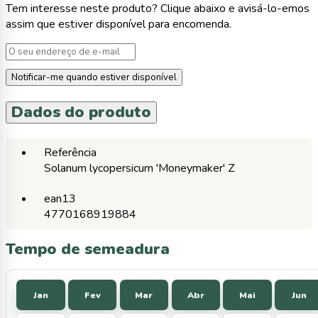
Tem interesse neste produto? Clique abaixo e avisá-lo-emos
assim que estiver disponível para encomenda.
Notificar-me quando estiver disponível
Dados do produto
Referência
Solanum lycopersicum 'Moneymaker' Z
ean13
4770168919884
Tempo de semeadura
Jan
Fev
Mar
Abr
Mai
Jun