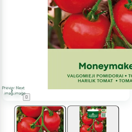
Previous
Next
image
image
