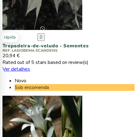
ta rápida

Trepadeira-de-veludo - Sementes
REF. LASIOBEMA SCANDENS
20,94 €
Rated
out of 5 stars based on
review(s)
Ver detalhes
Novo
Sob encomenda