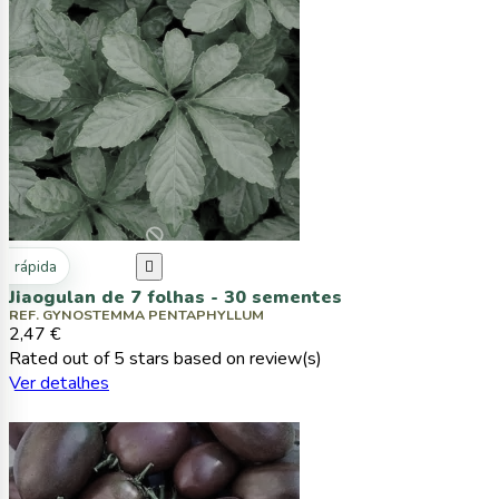
ta rápida

Jiaogulan de 7 folhas - 30 sementes
REF. GYNOSTEMMA PENTAPHYLLUM
2,47 €
Rated
out of 5 stars based on
review(s)
Ver detalhes