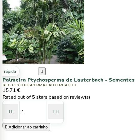
ta rápida

Palmeira Ptychosperma de Lauterbach - Sementes
REF. PTYCHOSPERMA LAUTERBACHII
15,71 €
Rated
out of 5 stars based on
review(s)





Adicionar ao carrinho