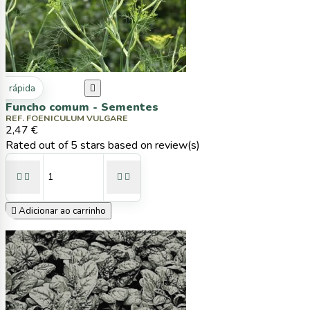
ta rápida

Funcho comum - Sementes
REF. FOENICULUM VULGARE
2,47 €
Rated
out of 5 stars based on
review(s)





Adicionar ao carrinho