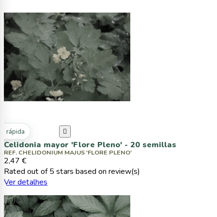
ta rápida

Celidonia mayor 'Flore Pleno' - 20 semillas
REF. CHELIDONIUM MAJUS 'FLORE PLENO'
2,47 €
Rated
out of 5 stars based on
review(s)
Ver detalhes