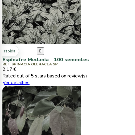
ta rápida

Espinafre Medania - 100 sementes
REF. SPINACIA OLERACEA SP.
2,17 €
Rated
out of 5 stars based on
review(s)
Ver detalhes