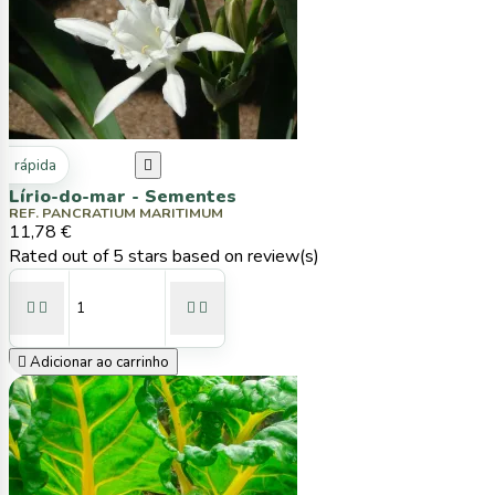
ta rápida

Lírio-do-mar - Sementes
REF. PANCRATIUM MARITIMUM
11,78 €
Rated
out of 5 stars based on
review(s)





Adicionar ao carrinho