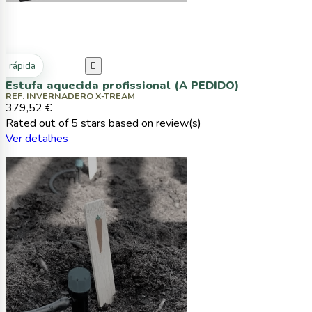
ta rápida

Estufa aquecida profissional (A PEDIDO)
REF. INVERNADERO X-TREAM
379,52 €
Rated
out of 5 stars based on
review(s)
Ver detalhes