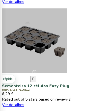
Ver detalhes
ta rápida

Sementeira 12 células Eazy Plug
REF. EASYPLUG12
6,29 €
Rated
out of 5 stars based on
review(s)
Ver detalhes