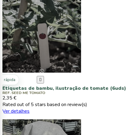
ta rápida

Etiquetas de bambu, ilustração de tomate (6uds)
REF. SEED ME TOMATO
2,35 €
Rated
out of 5 stars based on
review(s)
Ver detalhes