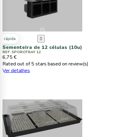
ta rápida

Sementeira de 12 células (10u)
REF. SPOROTRAY 12
6,75 €
Rated
out of 5 stars based on
review(s)
Ver detalhes