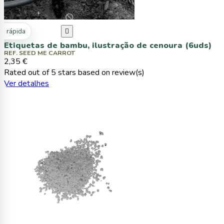
ta rápida

Etiquetas de bambu, ilustração de cenoura (6uds)
REF. SEED ME CARROT
2,35 €
Rated
out of 5 stars based on
review(s)
Ver detalhes