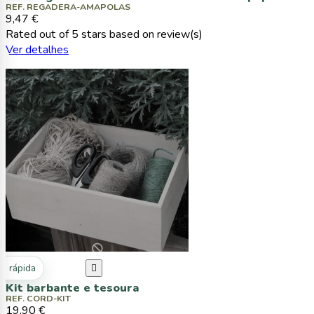
REF. REGADERA-AMAPOLAS
9,47 €
Rated
out of 5 stars based on
review(s)
Ver detalhes
ta rápida

Kit barbante e tesoura
REF. CORD-KIT
19,90 €