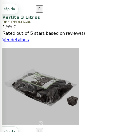
ta rápida

Perlita 3 Litros
REF. PERLITA3L
1,99 €
Rated
out of 5 stars based on
review(s)
Ver detalhes
ta rápida
