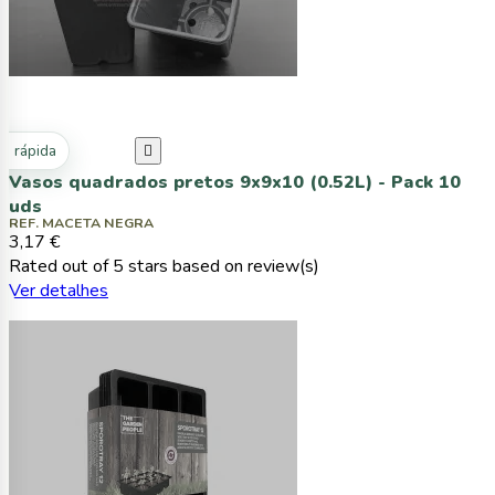
ta rápida

Vasos quadrados pretos 9x9x10 (0.52L) - Pack 10
uds
REF. MACETA NEGRA
3,17 €
Rated
out of 5 stars based on
review(s)
Ver detalhes