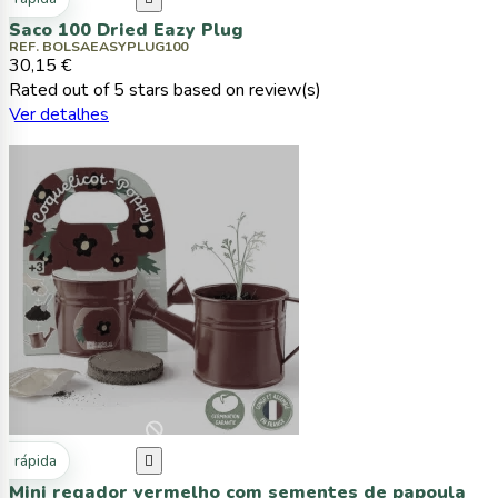
Saco 100 Dried Eazy Plug
REF. BOLSAEASYPLUG100
30,15 €
Rated
out of 5 stars based on
review(s)
Ver detalhes
ta rápida

Mini regador vermelho com sementes de papoula