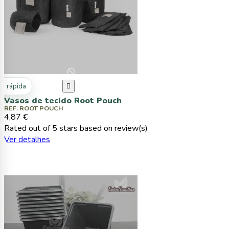
ta rápida

Vasos de tecido Root Pouch
REF. ROOT POUCH
4,87 €
Rated
out of 5 stars based on
review(s)
Ver detalhes