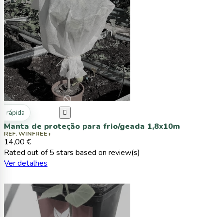
ta rápida

Manta de proteção para frio/geada 1,8x10m
REF. WINFREE+
14,00 €
Rated
out of 5 stars based on
review(s)
Ver detalhes