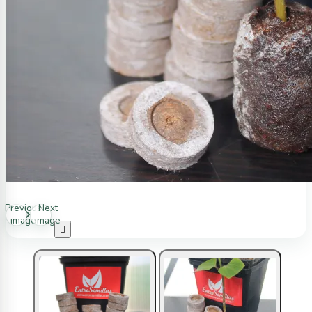
Previous
Next
image
image
