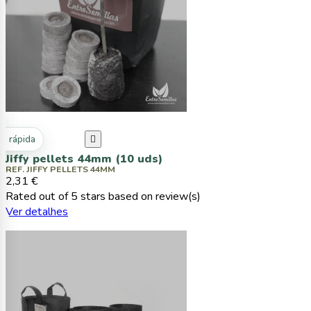
ta rápida

Jiffy pellets 44mm (10 uds)
REF. JIFFY PELLETS 44MM
2,31 €
Rated
out of 5 stars based on
review(s)
Ver detalhes