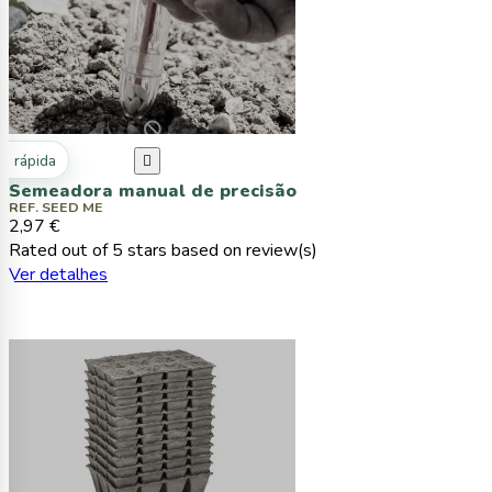
ta rápida

Semeadora manual de precisão
REF. SEED ME
2,97 €
Rated
out of 5 stars based on
review(s)
Ver detalhes