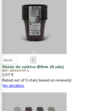
ta rápida

Vasos de cultivo Ø9cm (8 uds)
REF. GROWPOT S
2,97 €
Rated
out of 5 stars based on
review(s)
Ver detalhes