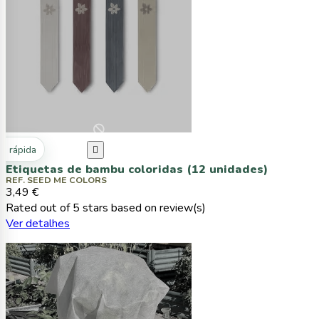
ta rápida

Etiquetas de bambu coloridas (12 unidades)
REF. SEED ME COLORS
3,49 €
Rated
out of 5 stars based on
review(s)
Ver detalhes