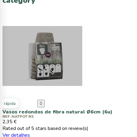
category
ta rápida

Vasos redondos de fibra natural Ø6cm (6u)
REF. NATPOT RS
2,35 €
Rated
out of 5 stars based on
review(s)
Ver detalhes