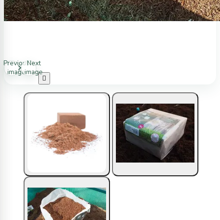
Previous
Next
image
image
