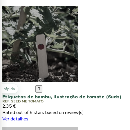
ta rápida

Etiquetas de bambu, ilustração de tomate (6uds)
REF. SEED ME TOMATO
2,35 €
Rated
out of 5 stars based on
review(s)
Ver detalhes