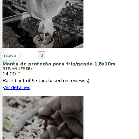
ta rápida

Manta de proteção para frio/geada 1,8x10m
REF. WINFREE+
14,00 €
Rated
out of 5 stars based on
review(s)
Ver detalhes