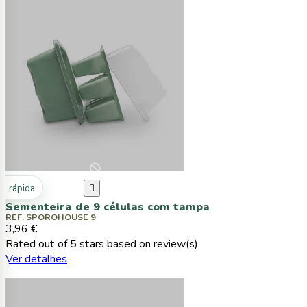
ta rápida

Sementeira de 9 células com tampa
REF. SPOROHOUSE 9
3,96 €
Rated
out of 5 stars based on
review(s)
Ver detalhes