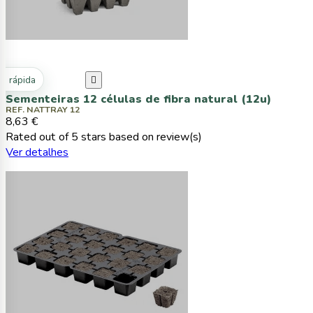
ta rápida

Sementeiras 12 células de fibra natural (12u)
REF. NATTRAY 12
8,63 €
Rated
out of 5 stars based on
review(s)
Ver detalhes