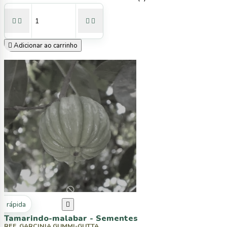





Adicionar ao carrinho
ta rápida

Tamarindo-malabar - Sementes
REF. GARCINIA GUMMI-GUTTA