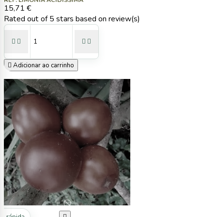
15,71 €
Rated
out of 5 stars based on
review(s)





Adicionar ao carrinho
ta rápida