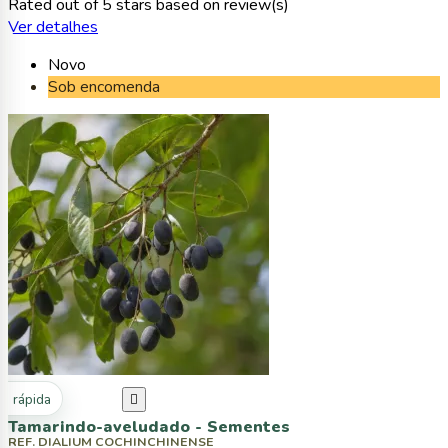
Rated
out of 5 stars based on
review(s)
Ver detalhes
Novo
Sob encomenda
ta rápida

Tamarindo-aveludado - Sementes
REF. DIALIUM COCHINCHINENSE