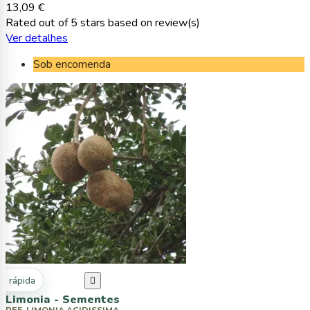
13,09 €
Rated
out of 5 stars based on
review(s)
Ver detalhes
Sob encomenda
ta rápida

Limonia - Sementes
REF. LIMONIA ACIDISSIMA