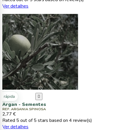
Ver detalhes
ta rápida

Argan - Sementes
REF. ARGANIA SPINOSA
2,77 €
Rated
5
out of 5 stars based on
4
review(s)
Ver detalhes