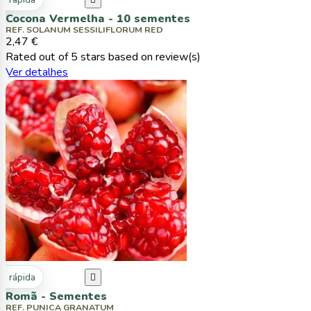

Cocona Vermelha - 10 sementes
REF. SOLANUM SESSILIFLORUM RED
2,47 €
Rated
out of 5 stars based on
review(s)
Ver detalhes
ta rápida

Romã - Sementes
REF. PUNICA GRANATUM