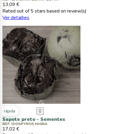
13,09 €
Rated
out of 5 stars based on
review(s)
Ver detalhes
ta rápida

Sapote preto - Sementes
REF. DIOSPYROS NIGRA
17,02 €