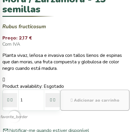
semillas
Rubus fructicosum
Preço:
2,17 €
Com IVA
Planta vivaz, leñosa e invasiva con tallos llenos de espinas
que dan moras, una fruta compuesta y globulosa de color
negro cuando está madura.

Product availability:
Esgotado





Adicionar ao carrinho
favorite_border
Notificar-me quando estiver disponível