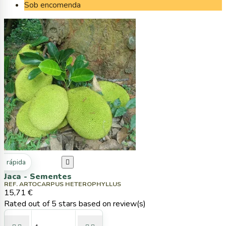
Sob encomenda
ta rápida

Jaca - Sementes
REF. ARTOCARPUS HETEROPHYLLUS
15,71 €
Rated
out of 5 stars based on
review(s)