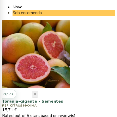
Novo
Sob encomenda
ta rápida

Toranja-gigante - Sementes
REF. CITRUS MAXIMA
15,71 €
Rated
out of 5 stars based on
review(s)