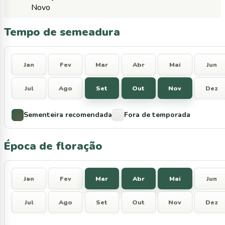
Novo
Tempo de semeadura
Jan
Fev
Mar
Abr
Mai
Jun
Jul
Ago
Set
Out
Nov
Dez
Sementeira recomendada
Fora de temporada
Época de floração
Jan
Fev
Mar
Abr
Mai
Jun
Jul
Ago
Set
Out
Nov
Dez