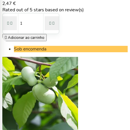
2,47 €
Rated
out of 5 stars based on
review(s)





Adicionar ao carrinho
Sob encomenda