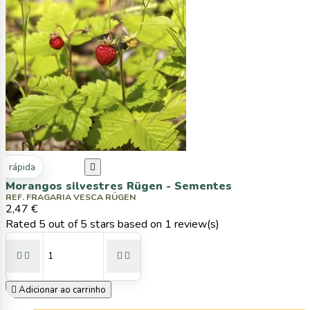
ta rápida

Morangos silvestres Rügen - Sementes
REF. FRAGARIA VESCA RÜGEN
2,47 €
Rated
5
out of 5 stars based on
1
review(s)





Adicionar ao carrinho