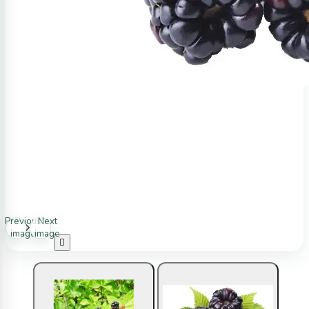
Previous
Next
image
image
