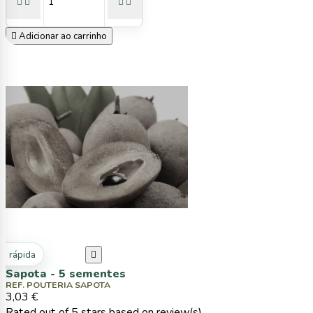





Adicionar ao carrinho
ta rápida

Sapota - 5 sementes
REF. POUTERIA SAPOTA
3,03 €
Rated
out of 5 stars based on
review(s)