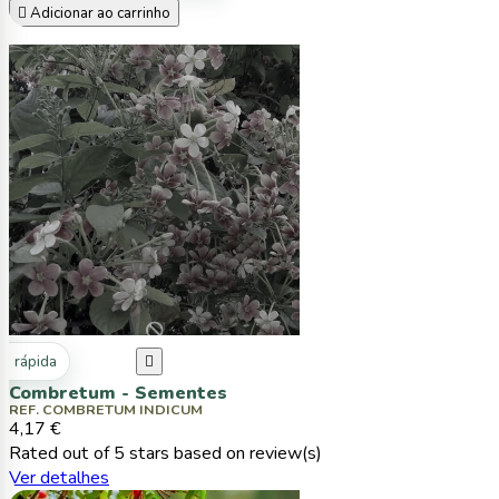

Adicionar ao carrinho
ta rápida

Combretum - Sementes
REF. COMBRETUM INDICUM
4,17 €
Rated
out of 5 stars based on
review(s)
Ver detalhes