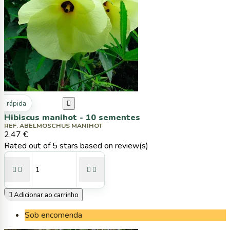
ta rápida

Hibiscus manihot - 10 sementes
REF. ABELMOSCHUS MANIHOT
2,47 €
Rated
out of 5 stars based on
review(s)





Adicionar ao carrinho
Sob encomenda