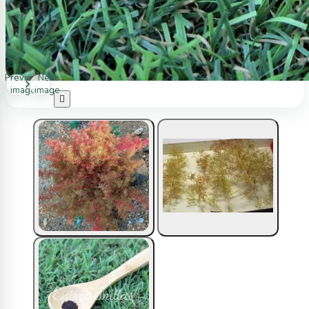
Previous
Next
image
image
