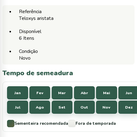
Referência
Teloxys aristata
Disponível
6 Itens
Condição
Novo
Tempo de semeadura
Jan
Fev
Mar
Abr
Mai
Jun
Jul
Ago
Set
Out
Nov
Dez
Sementeira recomendada
Fora de temporada