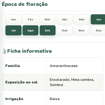
Época de floração
Jan
Fev
Mar
Abr
Mai
Jun
Jul
Ago
Set
Out
Nov
Dez
Ficha informativa
Família
Amaranthaceae
Ensolarado, Meia sombra,
Exposição ao sol
Sombra
Irrigação
Baixa