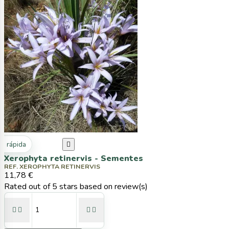
ta rápida

Xerophyta retinervis - Sementes
REF. XEROPHYTA RETINERVIS
11,78 €
Rated
out of 5 stars based on
review(s)



