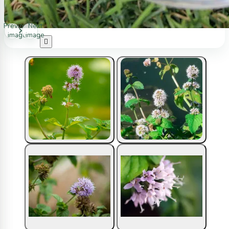
Previous
Next
image
image
