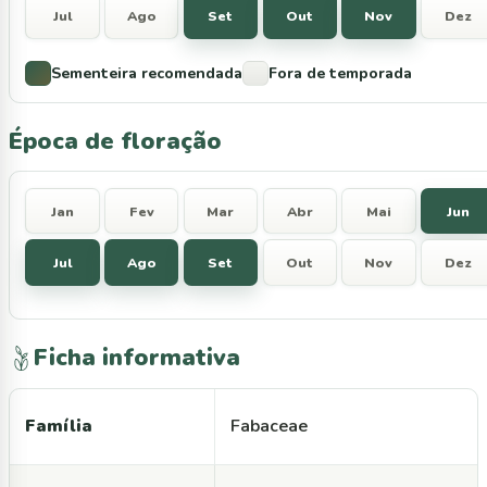
Jul
Ago
Set
Out
Nov
Dez
Sementeira recomendada
Fora de temporada
Época de floração
Jan
Fev
Mar
Abr
Mai
Jun
Jul
Ago
Set
Out
Nov
Dez
Ficha informativa
Família
Fabaceae