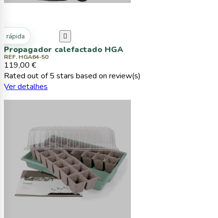
ta rápida

Propagador calefactado HGA
REF. HGA64-50
119,00 €
Rated
out of 5 stars based on
review(s)
Ver detalhes