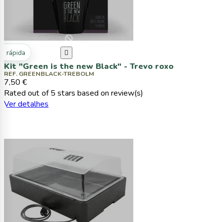
ta rápida

Kit "Green is the new Black" - Trevo roxo
REF. GREENBLACK-TREBOLM
7,50 €
Rated
out of 5 stars based on
review(s)
Ver detalhes