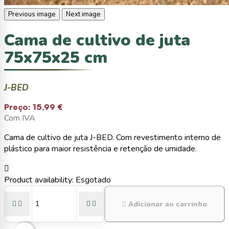
Previous image
Next image
Cama de cultivo de juta
75x75x25 cm
J-BED
Preço:
15,99 €
Com IVA
Cama de cultivo de juta J-BED. Com revestimento interno de
plástico para maior resistência e retenção de umidade.

Product availability:
Esgotado





Adicionar ao carrinho