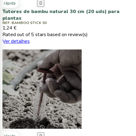
ta rápida

Tutores de bambu natural 30 cm (20 uds) para
plantas
REF. BAMBOO STICK 30
1,24 €
Rated
out of 5 stars based on
review(s)
Ver detalhes