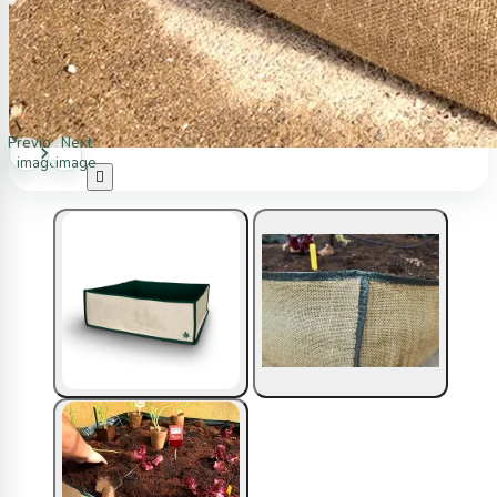
Previous
Next
image
image
