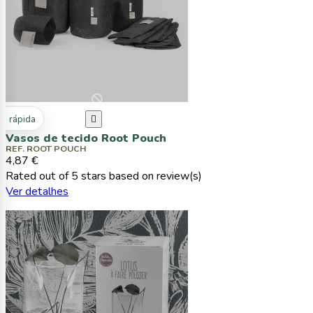
ta rápida

Vasos de tecido Root Pouch
REF. ROOT POUCH
4,87 €
Rated
out of 5 stars based on
review(s)
Ver detalhes