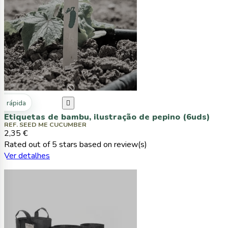
ta rápida

Etiquetas de bambu, ilustração de pepino (6uds)
REF. SEED ME CUCUMBER
2,35 €
Rated
out of 5 stars based on
review(s)
Ver detalhes