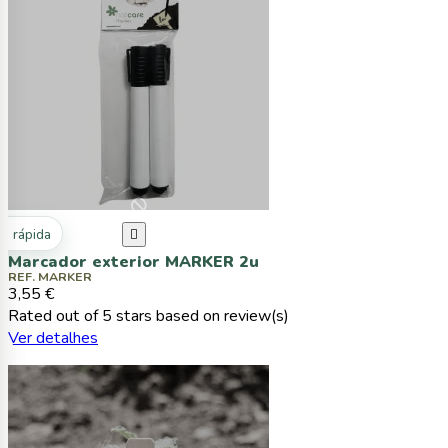
ta rápida

Marcador exterior MARKER 2u
REF. MARKER
3,55 €
Rated
out of 5 stars based on
review(s)
Ver detalhes