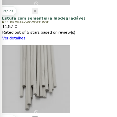
ta rápida

Estufa com sementeira biodegradável
REF. PROP42+WOODEE POT
11,87 €
Rated
out of 5 stars based on
review(s)
Ver detalhes