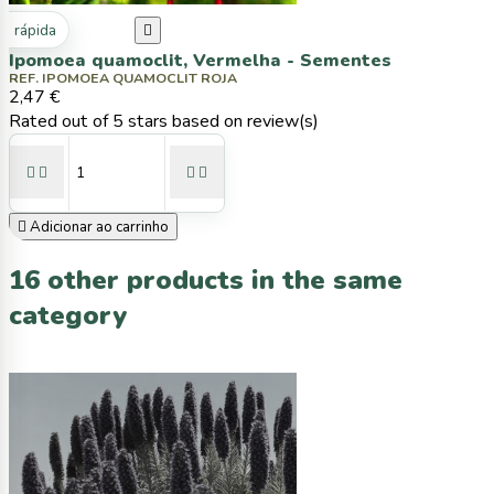
ta rápida

Ipomoea quamoclit, Vermelha - Sementes
REF. IPOMOEA QUAMOCLIT ROJA
2,47 €
Rated
out of 5 stars based on
review(s)





Adicionar ao carrinho
16 other products in the same
category