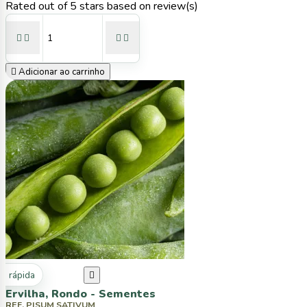
Rated
out of 5 stars based on
review(s)





Adicionar ao carrinho
ta rápida

Ervilha, Rondo - Sementes
REF. PISUM SATIVUM