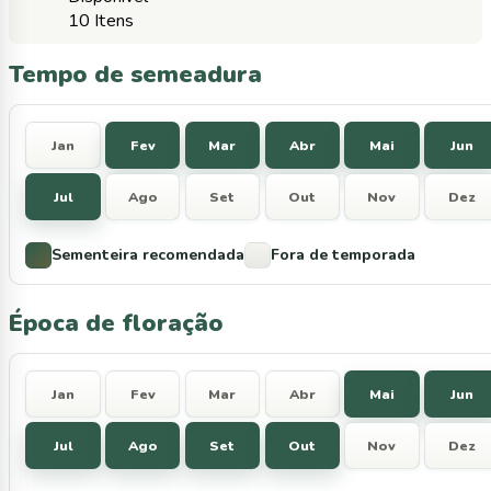
10 Itens
Tempo de semeadura
Jan
Fev
Mar
Abr
Mai
Jun
Jul
Ago
Set
Out
Nov
Dez
Sementeira recomendada
Fora de temporada
Época de floração
Jan
Fev
Mar
Abr
Mai
Jun
Jul
Ago
Set
Out
Nov
Dez