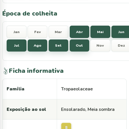
Época de colheita
Jan
Fev
Mar
Abr
Mai
Jun
Jul
Ago
Set
Out
Nov
Dez
Ficha informativa
Família
Tropaeolaceae
Exposição ao sol
Ensolarado, Meia sombra
8