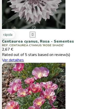
ta rápida

Centaurea cyanus, Rosa - Sementes
REF. CENTAUREA CYANUS 'ROSE SHADE'
2,67 €
Rated
out of 5 stars based on
review(s)
Ver detalhes