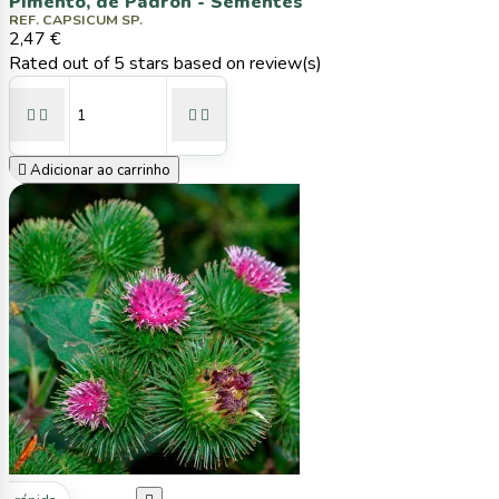
Pimento, de Padrón - Sementes
REF. CAPSICUM SP.
2,47 €
Rated
out of 5 stars based on
review(s)





Adicionar ao carrinho