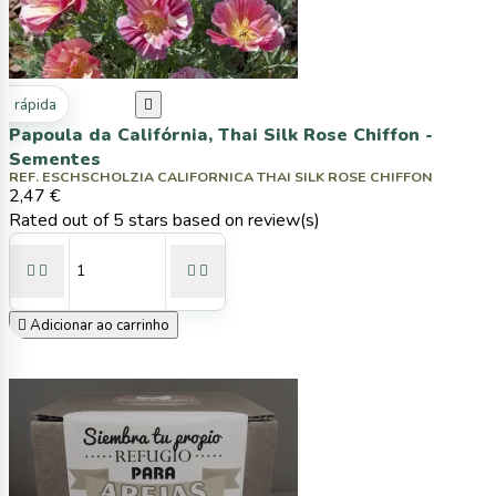
ta rápida

Papoula da Califórnia, Thai Silk Rose Chiffon -
Sementes
REF. ESCHSCHOLZIA CALIFORNICA THAI SILK ROSE CHIFFON
2,47 €
Rated
out of 5 stars based on
review(s)





Adicionar ao carrinho