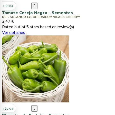
ta rápida

Tomate Cereja Negra - Sementes
REF. SOLANUM LYCOPERSICUM 'BLACK CHERRY'
2,47 €
Rated
out of 5 stars based on
review(s)
Ver detalhes
ta rápida
