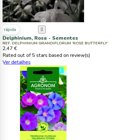
ta rápida

Delphinium, Rosa - Sementes
REF. DELPHINIUM GRANDIFLORUM 'ROSE BUTTERFLY'
2,47 €
Rated
out of 5 stars based on
review(s)
Ver detalhes