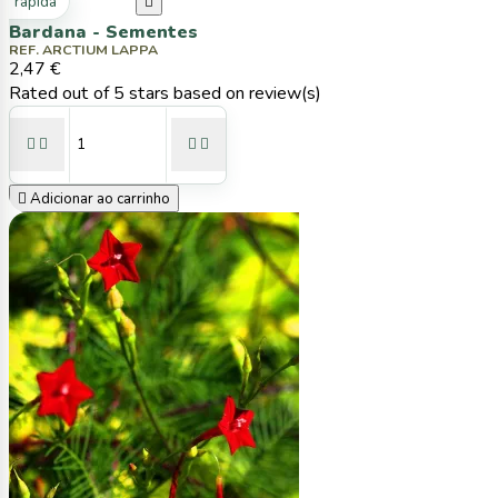
ta rápida

Bardana - Sementes
REF. ARCTIUM LAPPA
2,47 €
Rated
out of 5 stars based on
review(s)





Adicionar ao carrinho