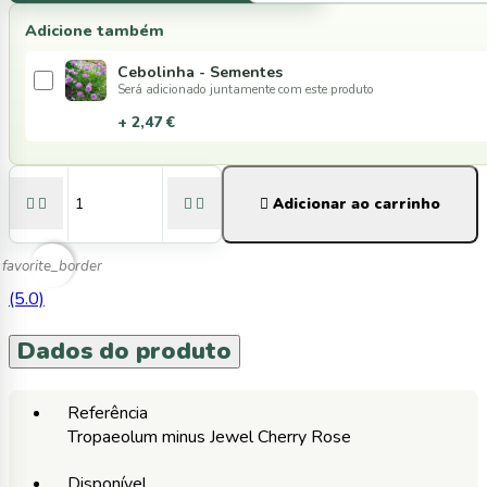
Adicione também
Cebolinha - Sementes
Será adicionado juntamente com este produto
+ 2,47 €





Adicionar ao carrinho
favorite_border
(5.0)
Dados do produto
Referência
Tropaeolum minus Jewel Cherry Rose
Disponível