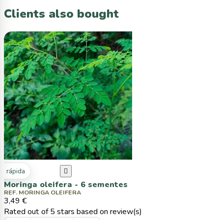
Clients also bought
ta rápida

Moringa oleifera - 6 sementes
REF. MORINGA OLEIFERA
3,49 €
Rated
out of 5 stars based on
review(s)