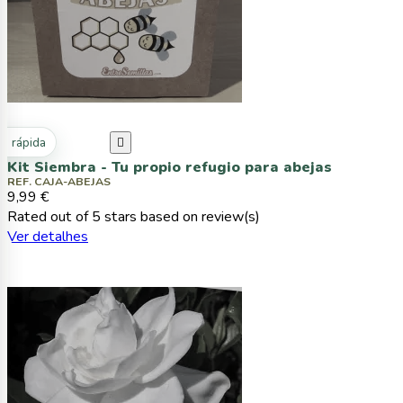
ta rápida

Kit Siembra - Tu propio refugio para abejas
REF. CAJA-ABEJAS
9,99 €
Rated
out of 5 stars based on
review(s)
Ver detalhes