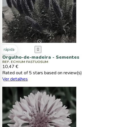
ta rápida

Orgulho-de-madeira - Sementes
REF. ECHIUM FASTUOSUM
10,47 €
Rated
out of 5 stars based on
review(s)
Ver detalhes