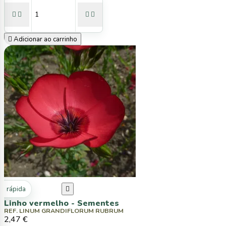





Adicionar ao carrinho
ta rápida

Linho vermelho - Sementes
REF. LINUM GRANDIFLORUM RUBRUM
2,47 €