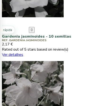
ta rápida

Gardenia jasminoides - 10 semillas
REF. GARDENIA JASMINOIDES
2,17 €
Rated
out of 5 stars based on
review(s)
Ver detalhes