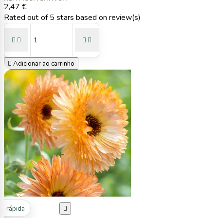
2,47 €
Rated
out of 5 stars based on
review(s)





Adicionar ao carrinho
ta rápida
