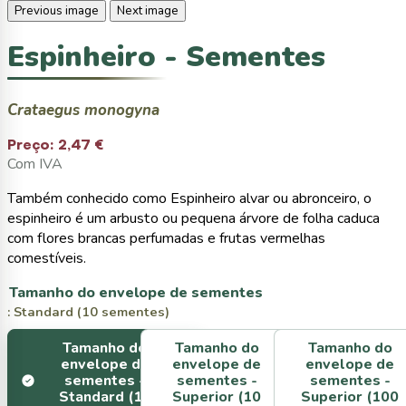
Previous image
Next image
Espinheiro - Sementes
Crataegus monogyna
Preço:
2,47 €
Com IVA
Também conhecido como Espinheiro alvar ou abronceiro, o
espinheiro é um arbusto ou pequena árvore de folha caduca
com flores brancas perfumadas e frutas vermelhas
comestíveis.
Tamanho do envelope de sementes
: Standard (10 sementes)
Tamanho do
Tamanho do
Tamanho do
envelope de
envelope de
envelope de
sementes -
sementes -
sementes -
Standard (10
Superior (10
Superior (100