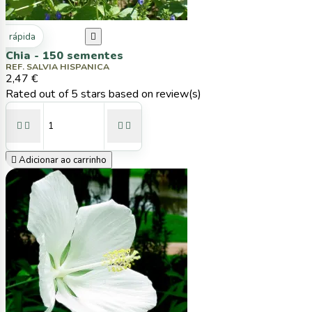
ta rápida

Chia - 150 sementes
REF. SALVIA HISPANICA
2,47 €
Rated
out of 5 stars based on
review(s)





Adicionar ao carrinho