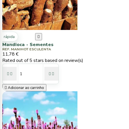
ta rápida

Mandioca - Sementes
REF. MANIHOT ESCULENTA
11,78 €
Rated
out of 5 stars based on
review(s)





Adicionar ao carrinho