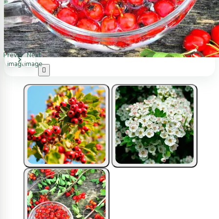
Previous
Next
image
image
