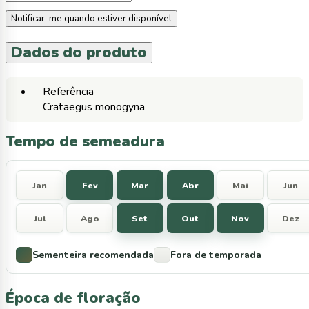
Notificar-me quando estiver disponível
Dados do produto
Referência
Crataegus monogyna
Tempo de semeadura
Jan
Fev
Mar
Abr
Mai
Jun
Jul
Ago
Set
Out
Nov
Dez
Sementeira recomendada
Fora de temporada
Época de floração