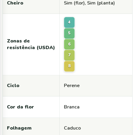
Cheiro
Sim (flor), Sim (planta)
4
5
Zonas de
6
resistência (USDA)
7
8
Ciclo
Perene
Cor da flor
Branca
Folhagem
Caduco