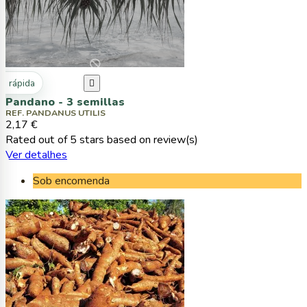
ta rápida

Pandano - 3 semillas
REF. PANDANUS UTILIS
2,17 €
Rated
out of 5 stars based on
review(s)
Ver detalhes
Sob encomenda