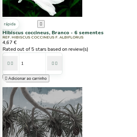
ta rápida

Hibiscus coccineus, Branco - 6 sementes
REF. HIBISCUS COCCINEUS F. ALBIFLORUS
4,67 €
Rated
out of 5 stars based on
review(s)





Adicionar ao carrinho