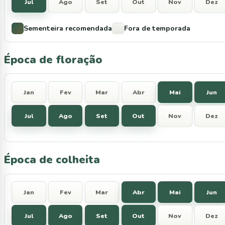
Jul
Ago
Set
Out
Nov
Dez
Sementeira recomendada
Fora de temporada
Época de floração
Jan
Fev
Mar
Abr
Mai
Jun
Jul
Ago
Set
Out
Nov
Dez
Época de colheita
Jan
Fev
Mar
Abr
Mai
Jun
Jul
Ago
Set
Out
Nov
Dez