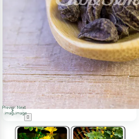
Previous
Next
image
image
