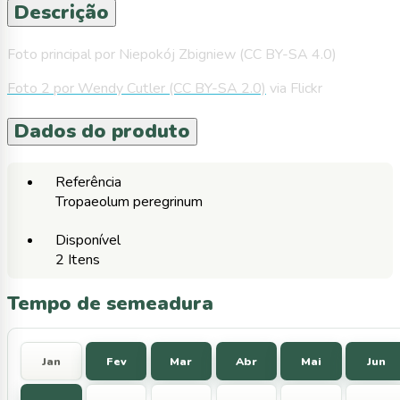
Descrição
Foto principal por Niepokój Zbigniew (CC BY-SA 4.0)
Foto 2 por Wendy Cutler (CC BY-SA 2.0)
via Flickr
Dados do produto
Referência
Tropaeolum peregrinum
Disponível
2 Itens
Tempo de semeadura
Jan
Fev
Mar
Abr
Mai
Jun