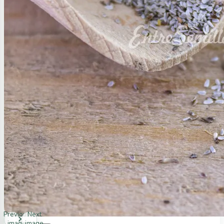
Previous
Next
image
image