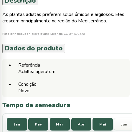
Descrição
As plantas adultas preferem solos úmidos e argilosos. Eles
crescem principalmente na região do Mediterrâneo.
Foto principal por
Isidre blanc
(
Licencia CC BY-SA 4.0
)
Dados do produto
Referência
Achillea ageratum
Condição
Novo
Tempo de semeadura
Jan
Fev
Mar
Abr
Mai
Jun