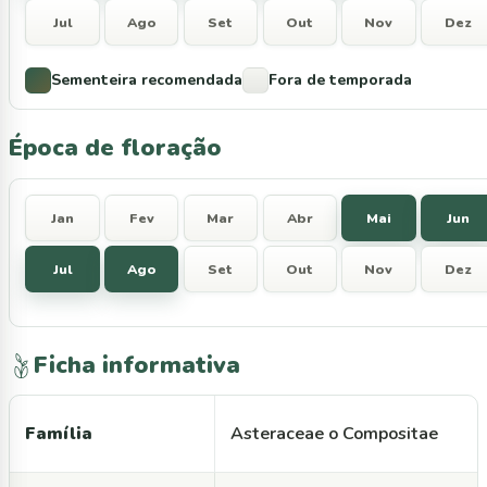
Jul
Ago
Set
Out
Nov
Dez
Sementeira recomendada
Fora de temporada
Época de floração
Jan
Fev
Mar
Abr
Mai
Jun
Jul
Ago
Set
Out
Nov
Dez
Ficha informativa
Família
Asteraceae o Compositae