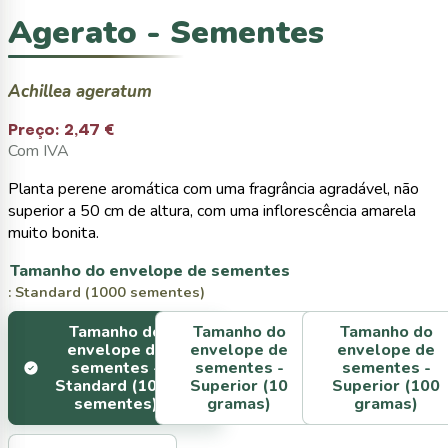
Agerato - Sementes
Achillea ageratum
Preço:
2,47 €
Com IVA
Planta perene aromática com uma fragrância agradável, não
superior a 50 cm de altura, com uma inflorescência amarela
muito bonita.
Tamanho do envelope de sementes
: Standard (1000 sementes)
Tamanho do
Tamanho do
Tamanho do
envelope de
envelope de
envelope de
sementes -
sementes -
sementes -
Standard (1000
Superior (10
Superior (100
sementes)
gramas)
gramas)