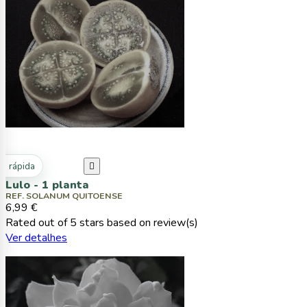
ta rápida

Lulo - 1 planta
REF. SOLANUM QUITOENSE
6,99 €
Rated
out of 5 stars based on
review(s)
Ver detalhes