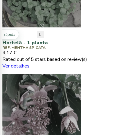
ta rápida

Hortelã - 1 planta
REF. MENTHA SPICATA
4,17 €
Rated
out of 5 stars based on
review(s)
Ver detalhes