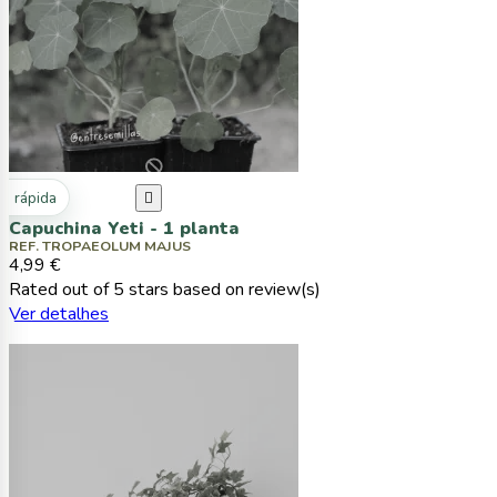
ta rápida

Capuchina Yeti - 1 planta
REF. TROPAEOLUM MAJUS
4,99 €
Rated
out of 5 stars based on
review(s)
Ver detalhes