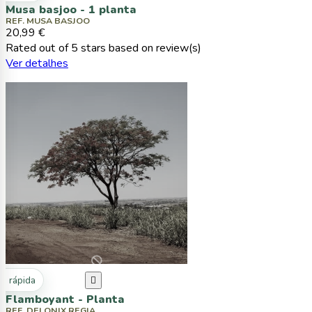
Musa basjoo - 1 planta
REF. MUSA BASJOO
20,99 €
Rated
out of 5 stars based on
review(s)
Ver detalhes
ta rápida

Flamboyant - Planta
REF. DELONIX REGIA