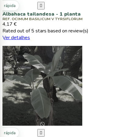
ta rápida

Albahaca tailandesa - 1 planta
REF. OCIMUM BASILICUM V TYRSIFLORUM
4,17 €
Rated
out of 5 stars based on
review(s)
Ver detalhes
ta rápida
