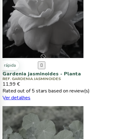
ta rápida

Gardenia jasminoides - Planta
REF. GARDENIA JASMINOIDES
11,99 €
Rated
out of 5 stars based on
review(s)
Ver detalhes