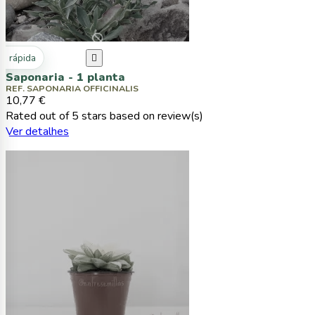
ta rápida

Saponaria - 1 planta
REF. SAPONARIA OFFICINALIS
10,77 €
Rated
out of 5 stars based on
review(s)
Ver detalhes