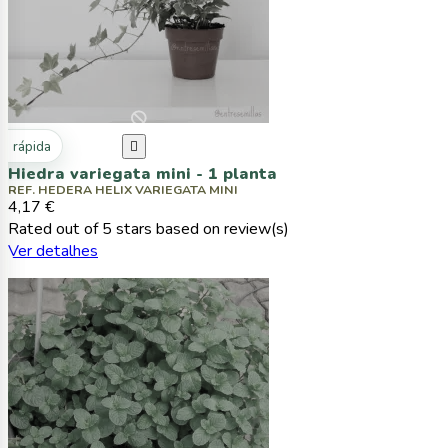
ta rápida

Hiedra variegata mini - 1 planta
REF. HEDERA HELIX VARIEGATA MINI
4,17 €
Rated
out of 5 stars based on
review(s)
Ver detalhes