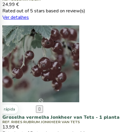
24,99 €
Rated
out of 5 stars based on
review(s)
Ver detalhes
ta rápida

Groselha vermelha Jonkheer van Tets - 1 planta
REF. RIBES RUBRUM JONKHEER VAN TETS
13,99 €