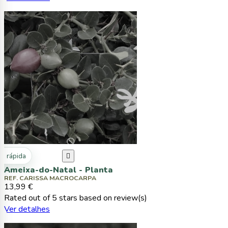
ta rápida

Ameixa-do-Natal - Planta
REF. CARISSA MACROCARPA
13,99 €
Rated
out of 5 stars based on
review(s)
Ver detalhes