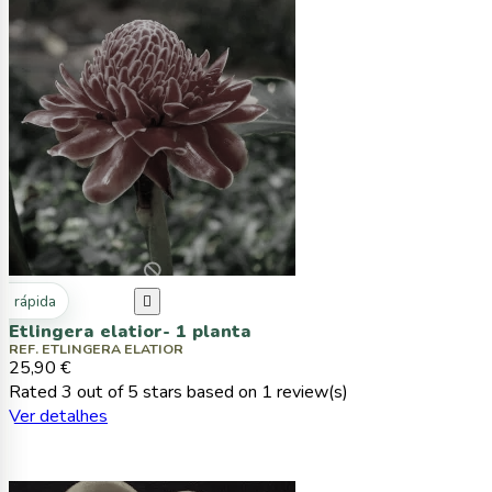
ta rápida

Etlingera elatior- 1 planta
REF. ETLINGERA ELATIOR
25,90 €
Rated
3
out of 5 stars based on
1
review(s)
Ver detalhes