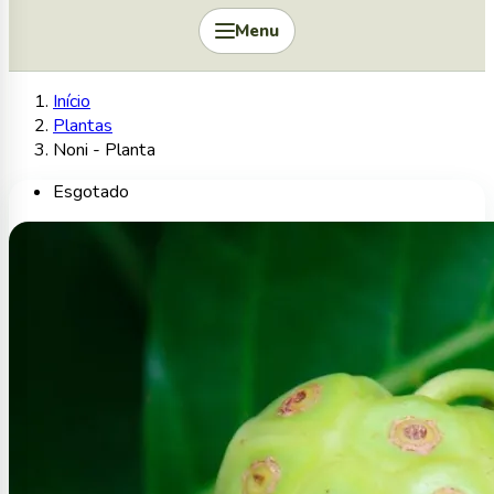
Menu
Início
Plantas
Noni - Planta
Esgotado