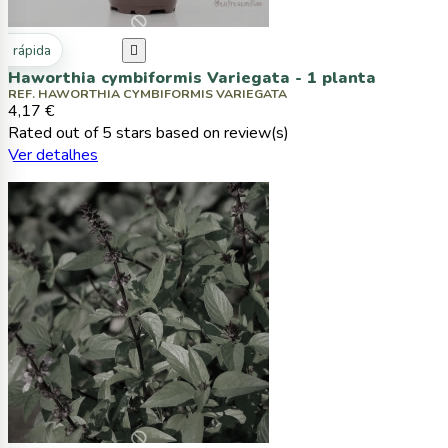
ta rápida

Haworthia cymbiformis Variegata - 1 planta
REF. HAWORTHIA CYMBIFORMIS VARIEGATA
4,17 €
Rated
out of 5 stars based on
review(s)
Ver detalhes