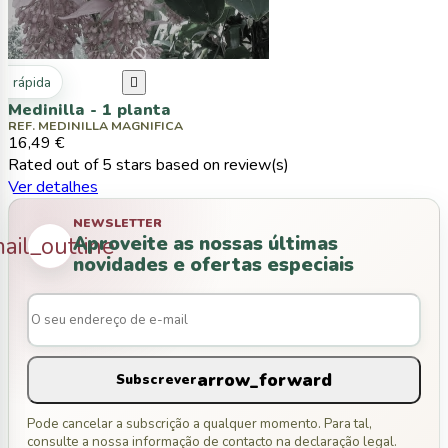
ta rápida

Medinilla - 1 planta
REF. MEDINILLA MAGNIFICA
16,49 €
Rated
out of 5 stars based on
review(s)
Ver detalhes
NEWSLETTER
Aproveite as nossas últimas
ail_outline
novidades e ofertas especiais
arrow_forward
Subscrever
Pode cancelar a subscrição a qualquer momento. Para tal,
consulte a nossa informação de contacto na declaração legal.