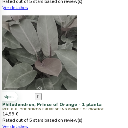
Rated
out of 5 stars based on
review(s)
Ver detalhes
ta rápida

Philodendron, Prince of Orange - 1 planta
REF. PHILODENDRON ERUBESCENS PRINCE OF ORANGE
14,99 €
Rated
out of 5 stars based on
review(s)
Ver detalhes