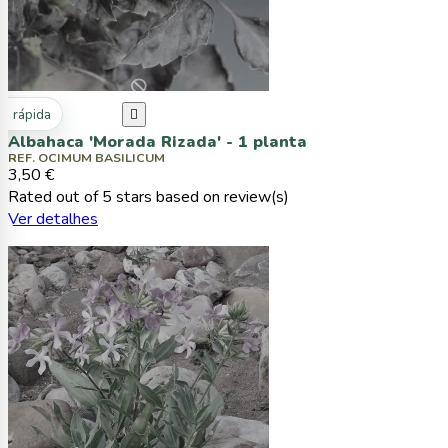
ta rápida

Albahaca 'Morada Rizada' - 1 planta
REF. OCIMUM BASILICUM
3,50 €
Rated
out of 5 stars based on
review(s)
Ver detalhes