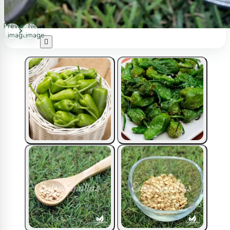
Previous
Next
image
image
