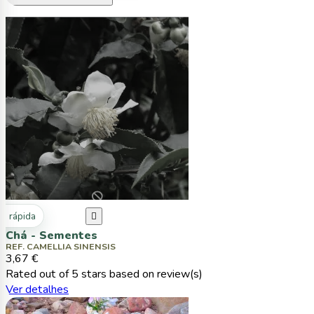
ta rápida

Chá - Sementes
REF. CAMELLIA SINENSIS
3,67 €
Rated
out of 5 stars based on
review(s)
Ver detalhes