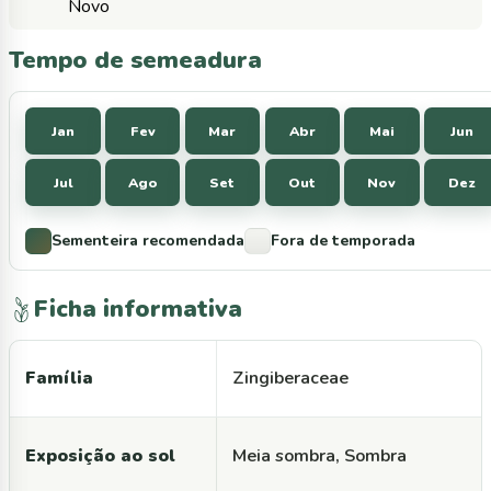
Novo
Tempo de semeadura
Jan
Fev
Mar
Abr
Mai
Jun
Jul
Ago
Set
Out
Nov
Dez
Sementeira recomendada
Fora de temporada
Ficha informativa
Família
Zingiberaceae
Exposição ao sol
Meia sombra, Sombra