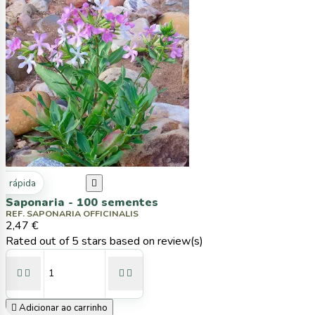
ta rápida

Saponaria - 100 sementes
REF. SAPONARIA OFFICINALIS
2,47 €
Rated
out of 5 stars based on
review(s)





Adicionar ao carrinho