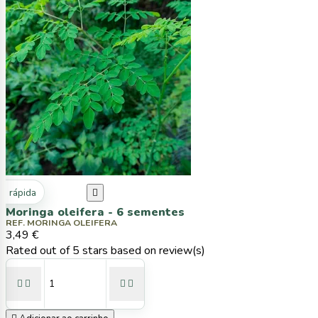
ta rápida

Moringa oleifera - 6 sementes
REF. MORINGA OLEIFERA
3,49 €
Rated
out of 5 stars based on
review(s)



