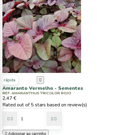
ta rápida

Amaranto Vermelho - Sementes
REF. AMARANTHUS TRICOLOR ROJO
2,47 €
Rated
out of 5 stars based on
review(s)





Adicionar ao carrinho