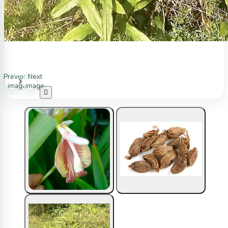
Previous
Next
image
image
