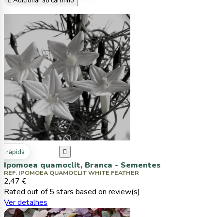

Adicionar ao carrinho
ta rápida

Ipomoea quamoclit, Branca - Sementes
REF. IPOMOEA QUAMOCLIT WHITE FEATHER
2,47 €
Rated
out of 5 stars based on
review(s)
Ver detalhes