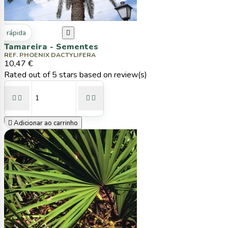
ta rápida

Tamareira - Sementes
REF. PHOENIX DACTYLIFERA
10,47 €
Rated
out of 5 stars based on
review(s)





Adicionar ao carrinho