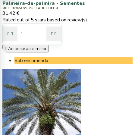
Palmeira-de-palmira - Sementes
REF. BORASSUS FLABELLIFER
31,42 €
Rated
out of 5 stars based on
review(s)





Adicionar ao carrinho
Sob encomenda