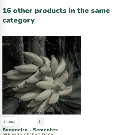
16 other products in the same
category
ta rápida

Bananeira - Sementes
REF. MUSA X PARADISIACA