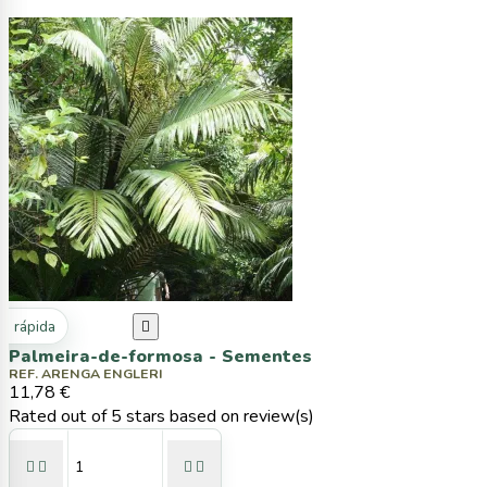
ta rápida

Palmeira-de-formosa - Sementes
REF. ARENGA ENGLERI
11,78 €
Rated
out of 5 stars based on
review(s)



