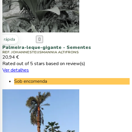
ta rápida

Palmeira-leque-gigante - Sementes
REF. JOHANNESTEIJSMANNIA ALTIFRONS
20,94 €
Rated
out of 5 stars based on
review(s)
Ver detalhes
Sob encomenda