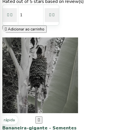
Rated
out of 5 stars based on
review(s)





Adicionar ao carrinho
ta rápida

Bananeira-gigante - Sementes