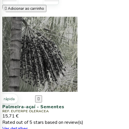

Adicionar ao carrinho
ta rápida

Palmeira-açaí - Sementes
REF. EUTERPE OLERACEA
15,71 €
Rated
out of 5 stars based on
review(s)
Ver detalhes