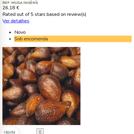
REF. MUSA INGENS
26,18 €
Rated
out of 5 stars based on
review(s)
Ver detalhes
Novo
Sob encomenda
ta rápida
