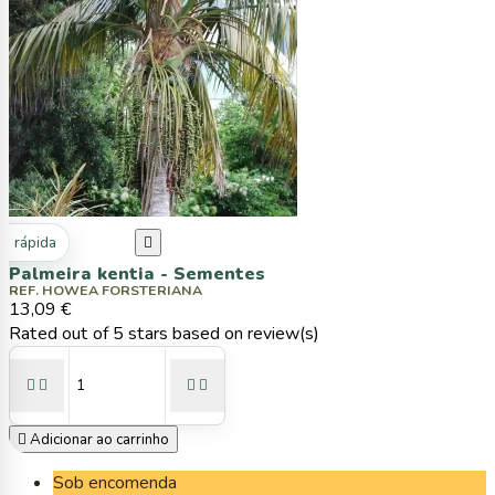
ta rápida

Palmeira kentia - Sementes
REF. HOWEA FORSTERIANA
13,09 €
Rated
out of 5 stars based on
review(s)





Adicionar ao carrinho
Sob encomenda