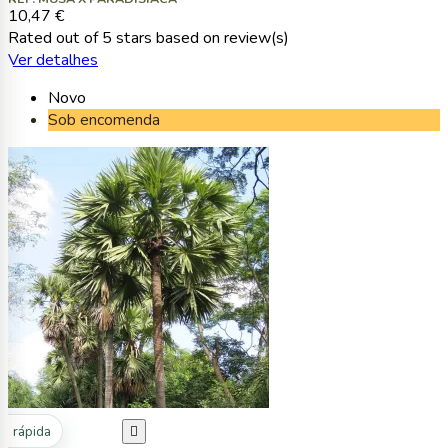
10,47 €
Rated
out of 5 stars based on
review(s)
Ver detalhes
Novo
Sob encomenda
ta rápida
