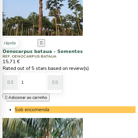
ta rápida

Oenocarpus bataua - Sementes
REF. OENOCARPUS BATAUA
15,71 €
Rated
out of 5 stars based on
review(s)





Adicionar ao carrinho
Sob encomenda