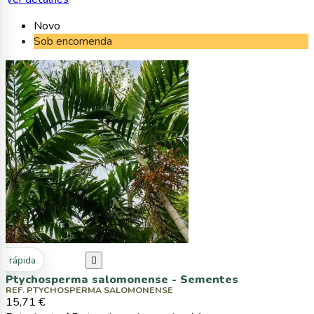
Novo
Sob encomenda
ta rápida

Ptychosperma salomonense - Sementes
REF. PTYCHOSPERMA SALOMONENSE
15,71 €