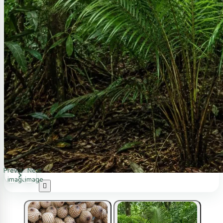
Previous
Next
image
image
