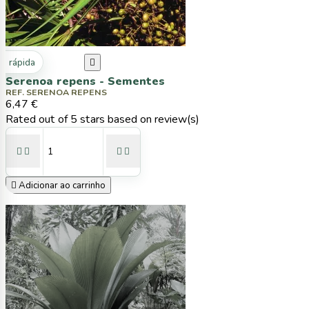
ta rápida

Serenoa repens - Sementes
REF. SERENOA REPENS
6,47 €
Rated
out of 5 stars based on
review(s)





Adicionar ao carrinho