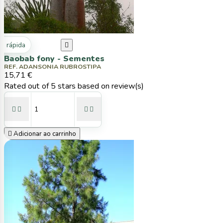
ta rápida

Baobab fony - Sementes
REF. ADANSONIA RUBROSTIPA
15,71 €
Rated
out of 5 stars based on
review(s)





Adicionar ao carrinho