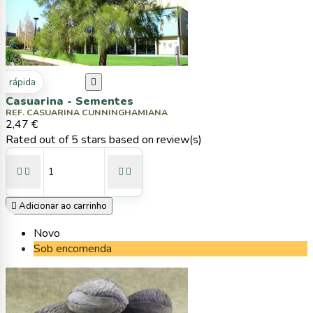
ta rápida

Casuarina - Sementes
REF. CASUARINA CUNNINGHAMIANA
2,47 €
Rated
out of 5 stars based on
review(s)





Adicionar ao carrinho
Novo
Sob encomenda