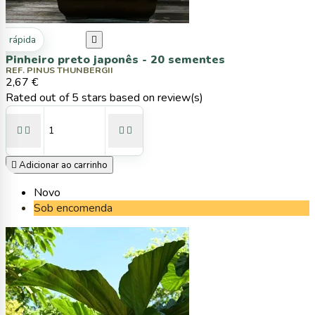
ta rápida

Pinheiro preto japonês - 20 sementes
REF. PINUS THUNBERGII
2,67 €
Rated
out of 5 stars based on
review(s)





Adicionar ao carrinho
Novo
Sob encomenda