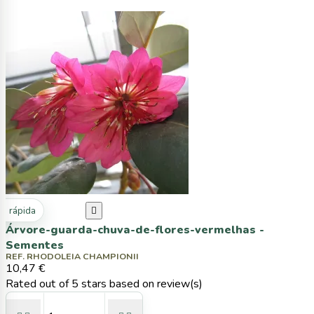
ta rápida

Árvore-guarda-chuva-de-flores-vermelhas -
Sementes
REF. RHODOLEIA CHAMPIONII
10,47 €
Rated
out of 5 stars based on
review(s)