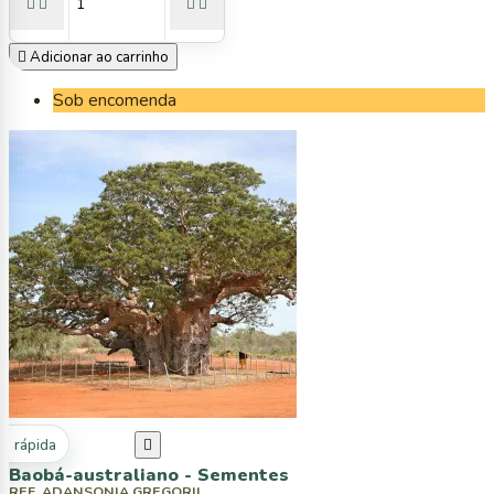





Adicionar ao carrinho
Sob encomenda
ta rápida

Baobá-australiano - Sementes
REF. ADANSONIA GREGORII