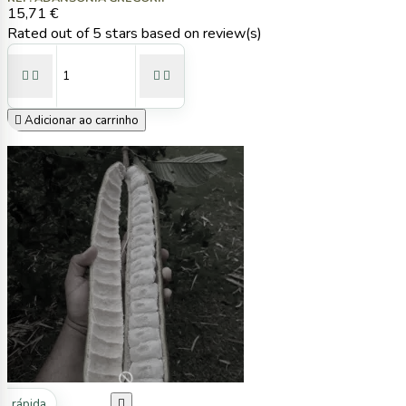
15,71 €
Rated
out of 5 stars based on
review(s)





Adicionar ao carrinho
ta rápida
