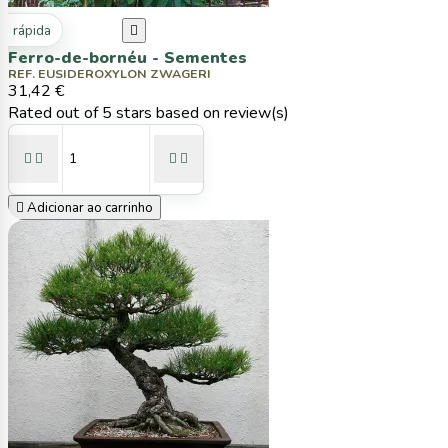
ta rápida

Ferro-de-bornéu - Sementes
REF. EUSIDEROXYLON ZWAGERI
31,42 €
Rated
out of 5 stars based on
review(s)





Adicionar ao carrinho