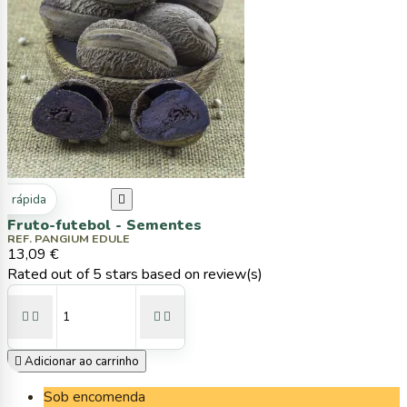
ta rápida

Fruto-futebol - Sementes
REF. PANGIUM EDULE
13,09 €
Rated
out of 5 stars based on
review(s)





Adicionar ao carrinho
Sob encomenda