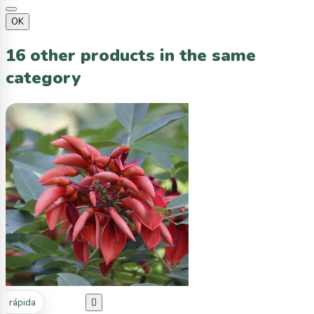
OK
16 other products in the same
category
ta rápida
