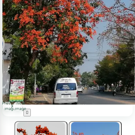
Previous
Next
image
image
