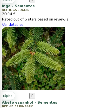
Inga - Sementes
REF. INGA EDULIS
20,94 €
Rated
out of 5 stars based on
review(s)
Ver detalhes
ta rápida

Abeto espanhol - Sementes
REF. ABIES PINSAPO