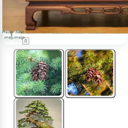
Previous
Next
image
image
