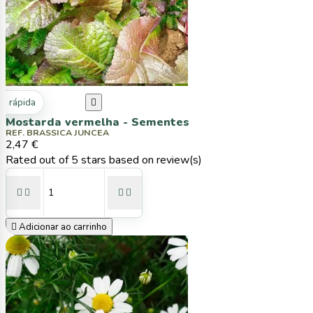
ta rápida

Mostarda vermelha - Sementes
REF. BRASSICA JUNCEA
2,47 €
Rated
out of 5 stars based on
review(s)





Adicionar ao carrinho