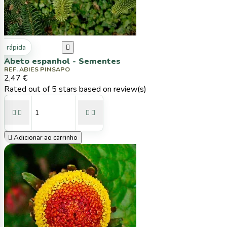
ta rápida

Abeto espanhol - Sementes
REF. ABIES PINSAPO
2,47 €
Rated
out of 5 stars based on
review(s)





Adicionar ao carrinho