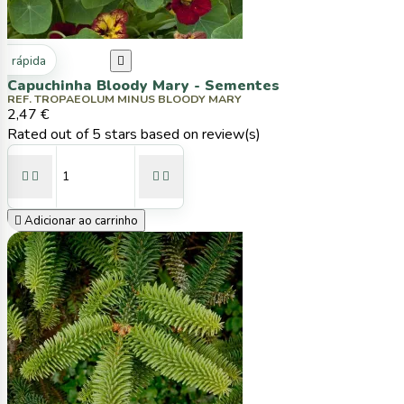
ta rápida

Capuchinha Bloody Mary - Sementes
REF. TROPAEOLUM MINUS BLOODY MARY
2,47 €
Rated
out of 5 stars based on
review(s)





Adicionar ao carrinho