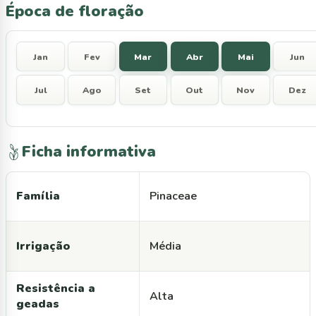
Época de floração
Jan
Fev
Mar
Abr
Mai
Jun
Jul
Ago
Set
Out
Nov
Dez
Ficha informativa
Família
Pinaceae
Irrigação
Média
Resistência a
Alta
geadas