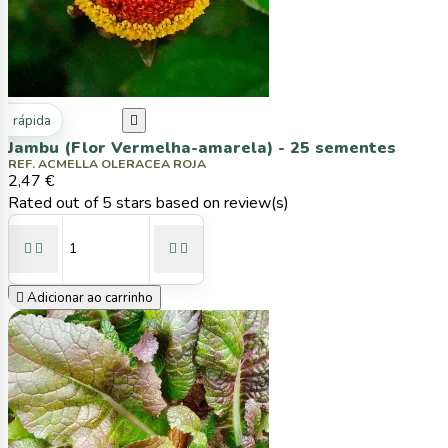
ta rápida

Jambu (Flor Vermelha-amarela) - 25 sementes
REF. ACMELLA OLERACEA ROJA
2,47 €
Rated
out of 5 stars based on
review(s)





Adicionar ao carrinho