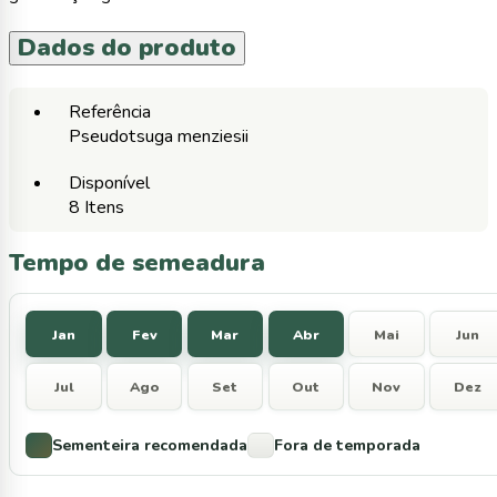
Dados do produto
Referência
Pseudotsuga menziesii
Disponível
8 Itens
Tempo de semeadura
Jan
Fev
Mar
Abr
Mai
Jun
Jul
Ago
Set
Out
Nov
Dez
Sementeira recomendada
Fora de temporada