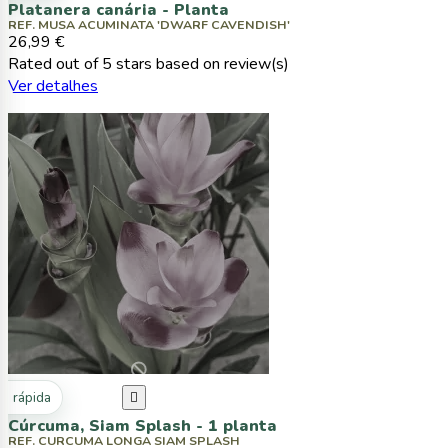
Platanera canária - Planta
REF. MUSA ACUMINATA 'DWARF CAVENDISH'
26,99 €
Rated
out of 5 stars based on
review(s)
Ver detalhes
ta rápida

Cúrcuma, Siam Splash - 1 planta
REF. CURCUMA LONGA SIAM SPLASH