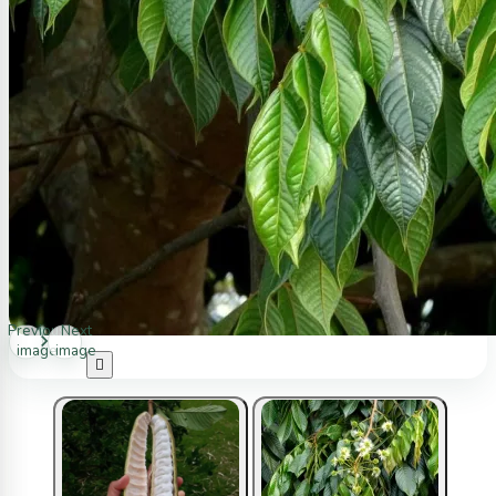
Previous
Next
image
image
