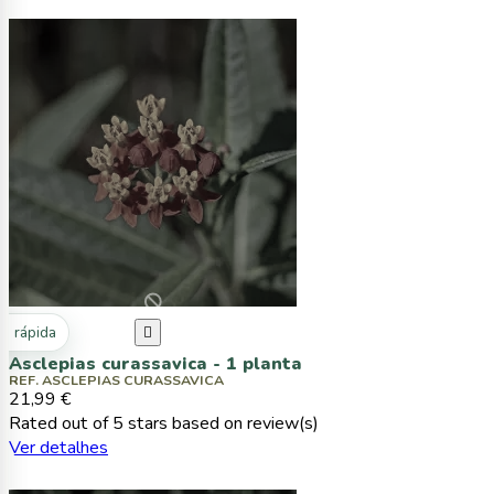
ta rápida

Asclepias curassavica - 1 planta
REF. ASCLEPIAS CURASSAVICA
21,99 €
Rated
out of 5 stars based on
review(s)
Ver detalhes