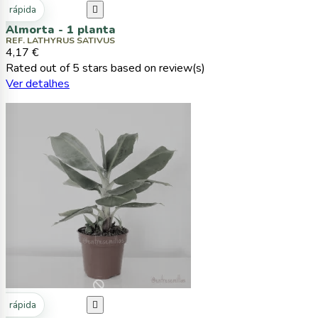
ta rápida

Almorta - 1 planta
REF. LATHYRUS SATIVUS
4,17 €
Rated
out of 5 stars based on
review(s)
Ver detalhes
ta rápida
