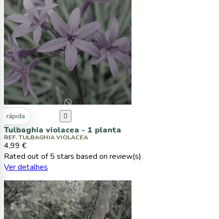
ta rápida

Tulbaghia violacea - 1 planta
REF. TULBAGHIA VIOLACEA
4,99 €
Rated
out of 5 stars based on
review(s)
Ver detalhes