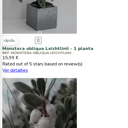
ta rápida

Monstera obliqua Leichtlinii - 1 planta
REF. MONSTERA OBLIQUA LEICHTLINII
15,99 €
Rated
out of 5 stars based on
review(s)
Ver detalhes