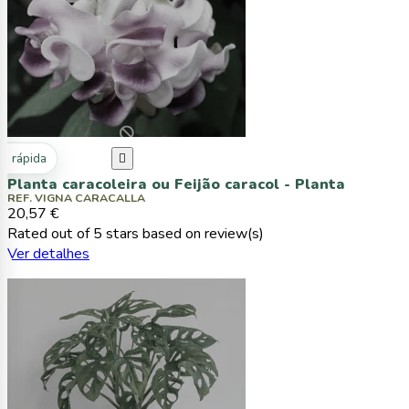
ta rápida

Planta caracoleira ou Feijão caracol - Planta
REF. VIGNA CARACALLA
20,57 €
Rated
out of 5 stars based on
review(s)
Ver detalhes