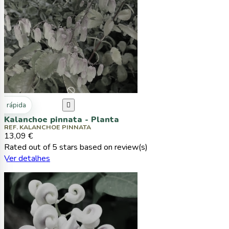
ta rápida

Kalanchoe pinnata - Planta
REF. KALANCHOE PINNATA
13,09 €
Rated
out of 5 stars based on
review(s)
Ver detalhes