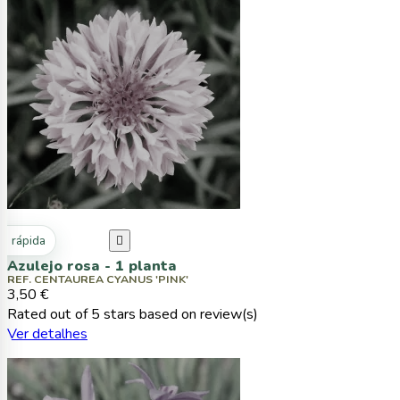
ta rápida

Azulejo rosa - 1 planta
REF. CENTAUREA CYANUS 'PINK'
3,50 €
Rated
out of 5 stars based on
review(s)
Ver detalhes