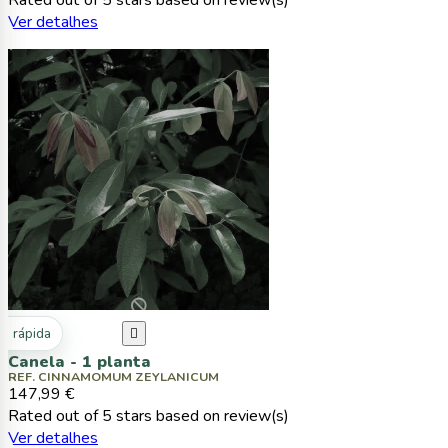
Rated
out of 5 stars based on
review(s)
Ver detalhes
ta rápida

Canela - 1 planta
REF. CINNAMOMUM ZEYLANICUM
147,99 €
Rated
out of 5 stars based on
review(s)
Ver detalhes