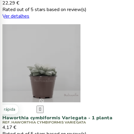
22,29 €
Rated
out of 5 stars based on
review(s)
Ver detalhes
ta rápida

Haworthia cymbiformis Variegata - 1 planta
REF. HAWORTHIA CYMBIFORMIS VARIEGATA
4,17 €