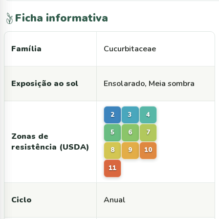
Ficha informativa
Família
Cucurbitaceae
Exposição ao sol
Ensolarado, Meia sombra
2
3
4
5
6
7
Zonas de
resistência (USDA)
8
9
10
11
Ciclo
Anual