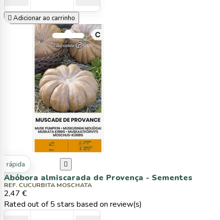

Adicionar ao carrinho
ta rápida

Abóbora almiscarada de Provença - Sementes
REF. CUCURBITA MOSCHATA
2,47 €
Rated
out of 5 stars based on
review(s)