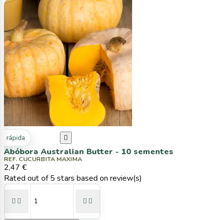
ta rápida

Abóbora Australian Butter - 10 sementes
REF. CUCURBITA MAXIMA
2,47 €
Rated
out of 5 stars based on
review(s)



