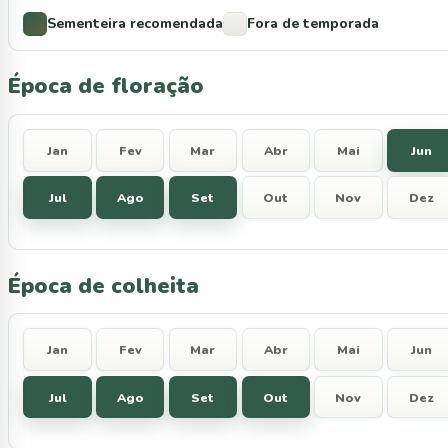
Sementeira recomendada
Fora de temporada
Época de floração
Jan
Fev
Mar
Abr
Mai
Jun
Jul
Ago
Set
Out
Nov
Dez
Época de colheita
Jan
Fev
Mar
Abr
Mai
Jun
Jul
Ago
Set
Out
Nov
Dez