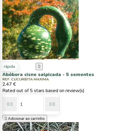
ta rápida

Abóbora cisne salpicada - 5 sementes
REF. CUCURBITA MAXIMA
2,47 €
Rated
out of 5 stars based on
review(s)





Adicionar ao carrinho