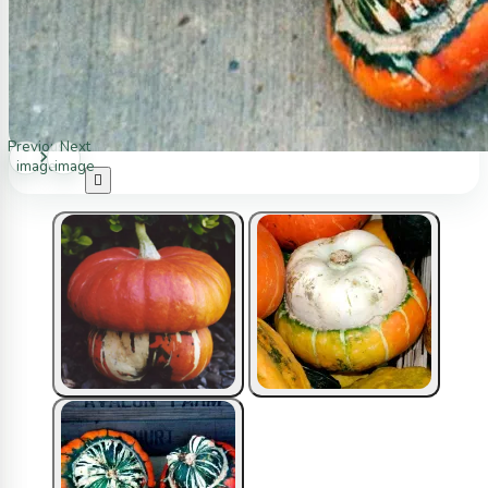
Previous
Next
image
image
