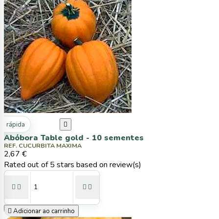
ta rápida

Abóbora Table gold - 10 sementes
REF. CUCURBITA MAXIMA
2,67 €
Rated
out of 5 stars based on
review(s)





Adicionar ao carrinho