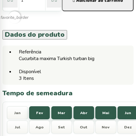





Adicionar ao carrinho
favorite_border
Dados do produto
Referência
Cucurbita maxima Turkish turban big
Disponível
3 Itens
Tempo de semeadura
Jan
Fev
Mar
Abr
Mai
Jun
Jul
Ago
Set
Out
Nov
Dez