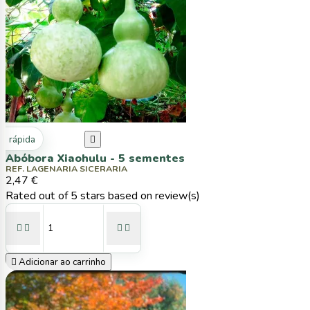
ta rápida

Abóbora Xiaohulu - 5 sementes
REF. LAGENARIA SICERARIA
2,47 €
Rated
out of 5 stars based on
review(s)





Adicionar ao carrinho