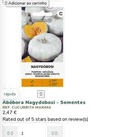

Adicionar ao carrinho
ta rápida

Abóbora Nagydobosi - Sementes
REF. CUCURBITA MAXIMA
2,47 €
Rated
out of 5 stars based on
review(s)



