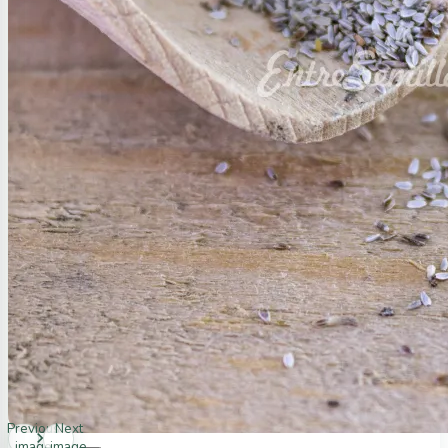
Previous
Next
image
image