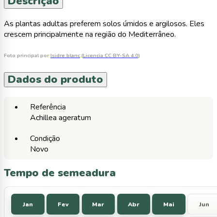
Descrição
As plantas adultas preferem solos úmidos e argilosos. Eles
crescem principalmente na região do Mediterrâneo.
Foto principal por
Isidre blanc
(
Licencia CC BY-SA 4.0
)
Dados do produto
Referência
Achillea ageratum
Condição
Novo
Tempo de semeadura
Jan
Fev
Mar
Abr
Mai
Jun