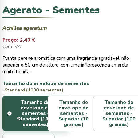
Agerato - Sementes
Achillea ageratum
Preço:
2,47 €
Com IVA
Planta perene aromática com uma fragrância agradável, não
superior a 50 cm de altura, com uma inflorescência amarela
muito bonita.
Tamanho do envelope de sementes
: Standard (1000 sementes)
Tamanho do
Tamanho do
Tamanho do
envelope de
envelope de
envelope de
sementes -
sementes -
sementes -
Standard (1000
Superior (10
Superior (100
sementes)
gramas)
gramas)