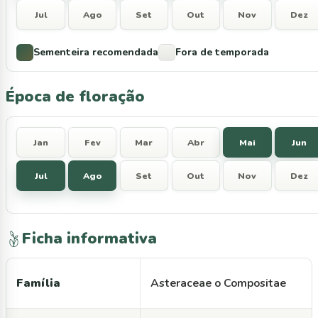
Jul
Ago
Set
Out
Nov
Dez
Sementeira recomendada
Fora de temporada
Época de floração
Jan
Fev
Mar
Abr
Mai
Jun
Jul
Ago
Set
Out
Nov
Dez
Ficha informativa
Família
Asteraceae o Compositae