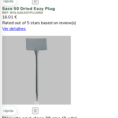
ta rápida

Saco 50 Dried Eazy Plug
REF. BOLSAEASYPLUG50
16,01 €
Rated
out of 5 stars based on
review(s)
Ver detalhes
ta rápida
