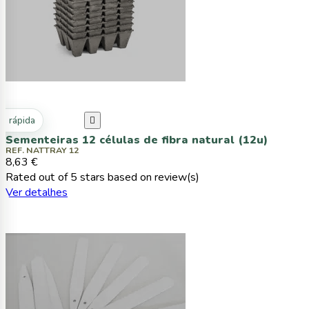
ta rápida

Sementeiras 12 células de fibra natural (12u)
REF. NATTRAY 12
8,63 €
Rated
out of 5 stars based on
review(s)
Ver detalhes