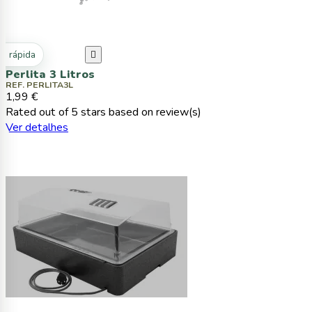
ta rápida

Perlita 3 Litros
REF. PERLITA3L
1,99 €
Rated
out of 5 stars based on
review(s)
Ver detalhes