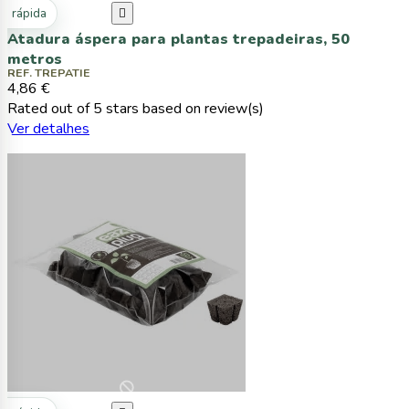
ta rápida

Atadura áspera para plantas trepadeiras, 50
metros
REF. TREPATIE
4,86 €
Rated
out of 5 stars based on
review(s)
Ver detalhes