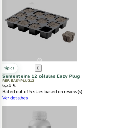
ta rápida

Sementeira 12 células Eazy Plug
REF. EASYPLUG12
6,29 €
Rated
out of 5 stars based on
review(s)
Ver detalhes