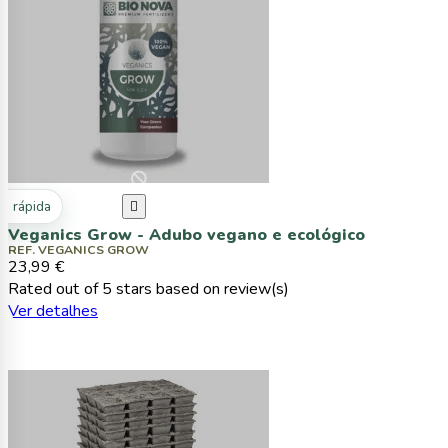
ta rápida

Veganics Grow - Adubo vegano e ecológico
REF. VEGANICS GROW
23,99 €
Rated
out of 5 stars based on
review(s)
Ver detalhes