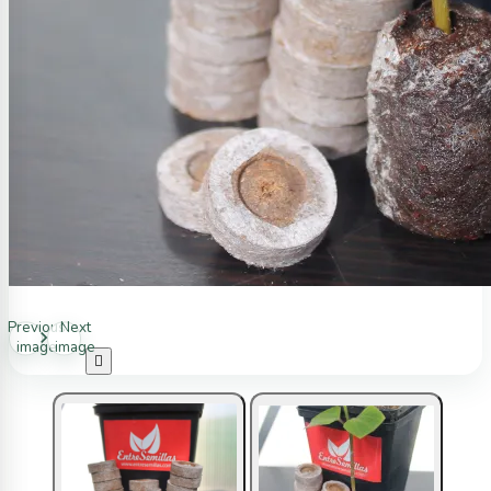
Previous
Next
image
image
