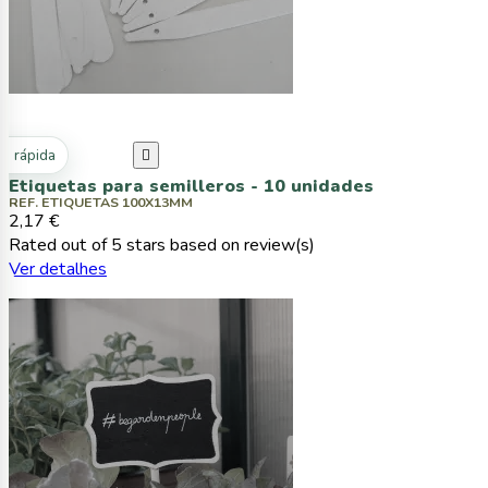
ta rápida

Etiquetas para semilleros - 10 unidades
REF. ETIQUETAS 100X13MM
2,17 €
Rated
out of 5 stars based on
review(s)
Ver detalhes