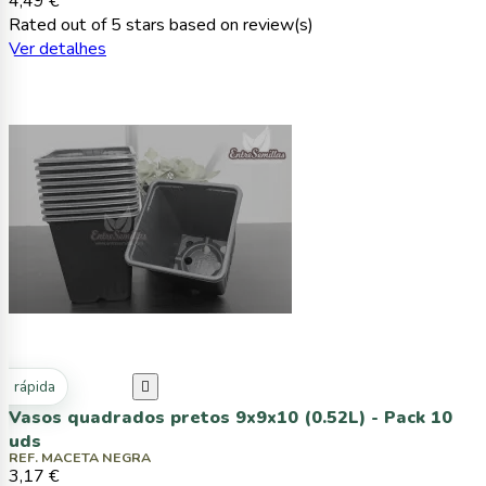
4,49 €
Rated
out of 5 stars based on
review(s)
Ver detalhes
ta rápida

Vasos quadrados pretos 9x9x10 (0.52L) - Pack 10
uds
REF. MACETA NEGRA
3,17 €