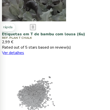
ta rápida

Etiquetas em T de bambu com lousa (6u)
REF. PLAN T CHALK
2,99 €
Rated
out of 5 stars based on
review(s)
Ver detalhes