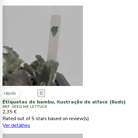
ta rápida

Etiquetas de bambu, ilustração de alface (6uds)
REF. SEED ME LETTUCE
2,35 €
Rated
out of 5 stars based on
review(s)
Ver detalhes