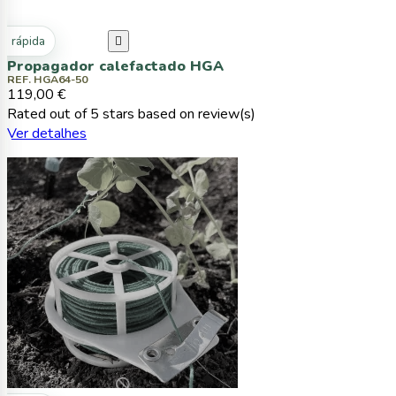
ta rápida

Propagador calefactado HGA
REF. HGA64-50
119,00 €
Rated
out of 5 stars based on
review(s)
Ver detalhes