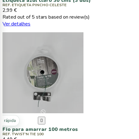
Etiqueta azul claro 30 cms (3 uds)
REF. ETIQUETA PINCHO CELESTE
2,99 €
Rated
out of 5 stars based on
review(s)
Ver detalhes
ta rápida

Fio para amarrar 100 metros
REF. TWIST’N TIE 100