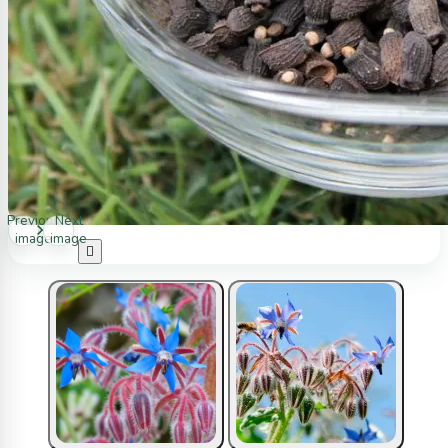
Previous
Next
image
image
