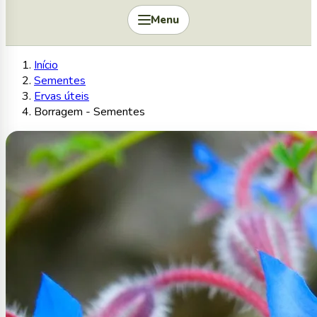
Menu
Início
Sementes
Ervas úteis
Borragem - Sementes