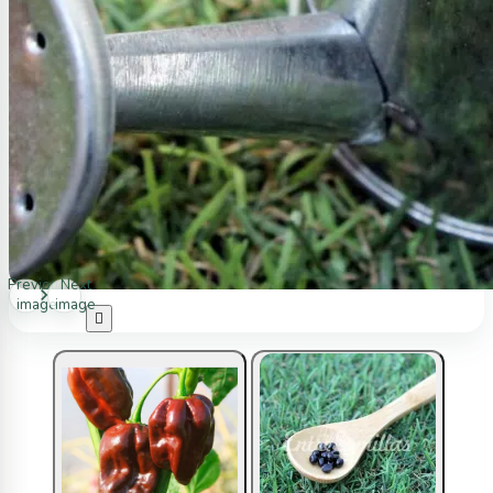
Previous
Next
image
image
