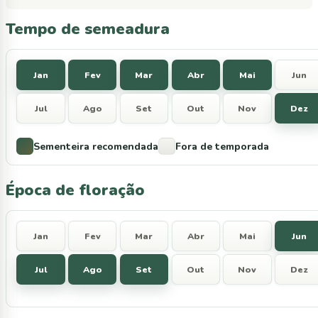
Tempo de semeadura
Jan
Fev
Mar
Abr
Mai
Jun
Jul
Ago
Set
Out
Nov
Dez
Sementeira recomendada
Fora de temporada
Época de floração
Jan
Fev
Mar
Abr
Mai
Jun
Jul
Ago
Set
Out
Nov
Dez