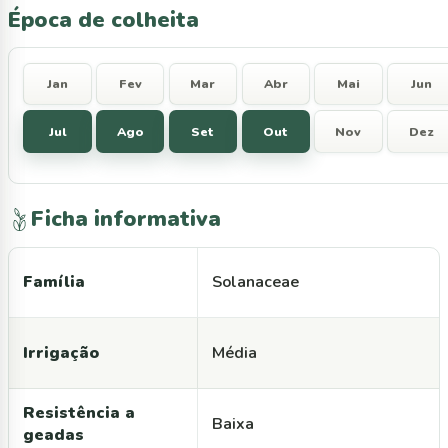
Época de colheita
Jan
Fev
Mar
Abr
Mai
Jun
Jul
Ago
Set
Out
Nov
Dez
Ficha informativa
Família
Solanaceae
Irrigação
Média
Resistência a
Baixa
geadas